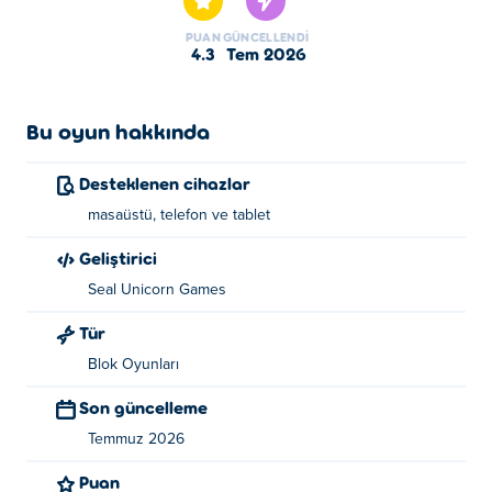
akıllıca dizin ve sütunlar dolmadan önce birleştirmeleri
PUAN
GÜNCELLENDI
zincirleyin. Anlaması basit ama ustalaşması son derece
4.3
Tem 2026
zor; her atış önemlidir. Ne kadar yükseğe birleştirme
yapabilirsiniz?
Bu oyun hakkında
20f8 nasıl oynanır?
Desteklenen cihazlar
Oynatmak için tıklayın veya dokunun!
masaüstü, telefon ve tablet
20f8'i kim yarattı?
Geliştirici
20f8, Seal Unicorn Games tarafından geliştirilmiştir. Diğer
Seal Unicorn Games
oyunlarımızı da oynayabilirsiniz.
Poki
:
World of Yarn
,
Tür
World of Screw
,
Misland
,
Blocky Out
,
Hexellent
,
Fluffy
Blok Oyunları
Out
,
Dual Cat
,
Dual Cat: Max
Ve
Rusher Crusher
!
Son güncelleme
20f8 oyununu ücretsiz nasıl oynayabilirim?
Temmuz 2026
20f8 oyununu Poki'de ücretsiz oynayabilirsiniz.
Puan