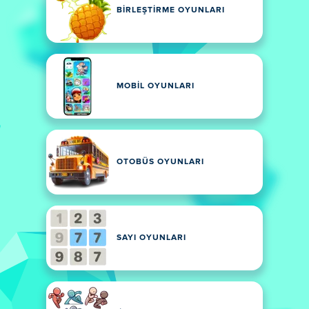
BIRLEŞTIRME OYUNLARI
MOBIL OYUNLARI
OTOBÜS OYUNLARI
SAYI OYUNLARI