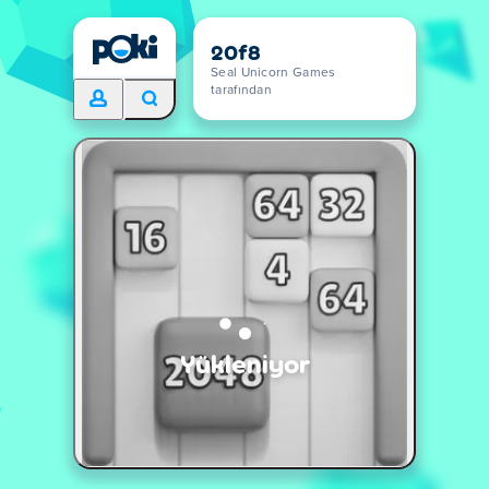
20f8
Seal Unicorn Games
tarafından
Yükleniyor