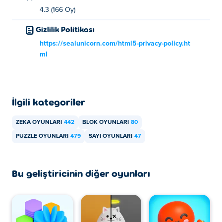
20f8 oyununu mobil cihazlarda ve masaüstü
4.3 (166 Oy)
bilgisayarlarda oynayabilir miyim?
Gizlilik Politikası
20f8, bilgisayarınızda ve telefon, tablet gibi mobil
https://sealunicorn.com/html5-privacy-policy.ht
cihazlarınızda oynanabilir.
ml
İlgili kategoriler
ZEKA OYUNLARI
442
BLOK OYUNLARI
80
PUZZLE OYUNLARI
479
SAYI OYUNLARI
47
Bu geliştiricinin diğer oyunları