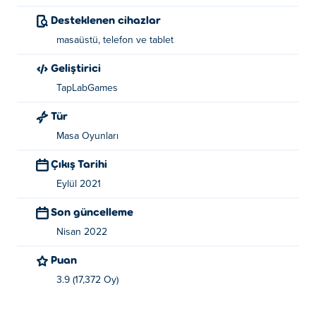
Kontroller:
Desteklenen cihazlar
Yapboz parçalarını sürüklemek için parmağınızı veya
masaüstü, telefon ve tablet
imlecinizi kullanın.
Geliştirici
Yaratıcı hakkında:
TapLabGames
Jigsaw Surprise, TapLab Games tarafından oluşturuldu.
Tür
Diğer bağımlılık yapan oyunlarını Poki üzerinde oynayın:
Masa Oyunları
Mahjong Sweet Connection
,
Mosaic Puzzle Art
,
Sweet
World
ve
Klondike Solitaire
Çıkış Tarihi
Eylül 2021
Son güncelleme
Nisan 2022
Puan
3.9 (17,372 Oy)