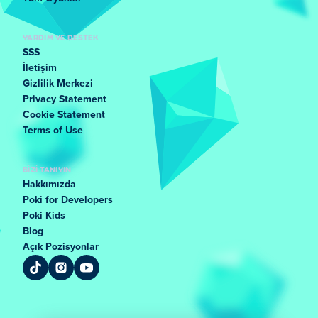
YARDIM VE DESTEK
SSS
İletişim
Gizlilik Merkezi
Privacy Statement
Cookie Statement
Terms of Use
BIZI TANIYIN
Hakkımızda
Poki for Developers
Poki Kids
Blog
Açık Pozisyonlar