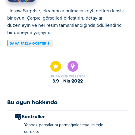
Jigsaw Surprise, ekranınıza bulmaca keyfi getiren klasik
bir oyun. Çarpıcı görselleri birleştirin, detayları
düzenleyin ve her resim tamamlandığında ödüllendirici
bir deneyim yaşayın.
DAHA FAZLA GÖSTER
Jigsaw Surprise, TapLab Games tarafından oluşturulan bir
bulmaca oyunudur. Güzel bir sahneyi ortaya çıkarmak için
yapboz parçalarını sürükleyin ve uygun yerlere
yerleştirin. Oyunu beğeninize göre şekillendirmek için üç
PUAN
GÜNCELLENDI
zorluk modundan birini seçebilirsiniz. Görüntüsü günlük
3.9
Nis 2022
olarak değişen günlük bir bulmaca dahil olmak üzere
çeşitli oyun modları vardır. Daha önce hiç görmediğiniz
ülkeleri ve şehirleri keşfedin, renkli yolculuklara çıkın ve
Bu oyun hakkında
diğer kültürleri tanıyın. Oyunu arkadaşlarınızla paylaşmayı
ve tamamladığınız tüm bulmacaları birbirinize göstermeyi
Kontroller
unutmayın.
Yapboz parçalarını parmağınla veya imleçle
sürükle.