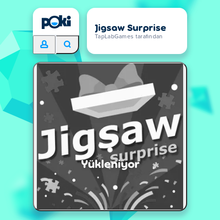
Jigsaw Surprise
TapLabGames tarafından
Yükleniyor