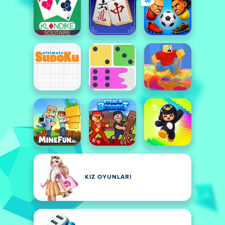
KIZ OYUNLARI