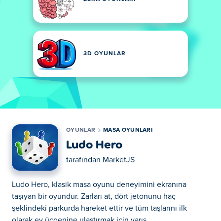
3D OYUNLAR
OYUNLAR
MASA OYUNLARI
Ludo Hero
tarafından
MarketJS
Ludo Hero, klasik masa oyunu deneyimini ekranına
taşıyan bir oyundur. Zarları at, dört jetonunu haç
şeklindeki parkurda hareket ettir ve tüm taşlarını ilk
olarak ev üçgenine ulaştırmak için yarış.