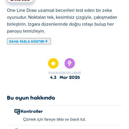
One Line Draw uzamsal becerileri test eden bir zeka
oyunudur. Noktaları tek, kesintisiz çizgiyle, çakışmadan
birleştirin. Izgara düzenlerinde doğru rotayı bulup her
panoyu temizleyin.
DAHA FAZLA GÖSTER
One Line Draw, amacınızın basit olduğu bir bulmaca
oyunudur: Deseni yalnızca bir çizgi kullanarak
tamamlayın! Mükemmel başlangıç noktasını bulun,
yolunuzu planlayın ve parmağınızı kaldırmadan veya
PUAN
GÜNCELLENDI
adımlarınızı geri çekmeden çizin. Her hareket önemlidir,
4.3
Mar 2025
bu yüzden önceden düşünün ve keskin kalın. Tek vuruş
sanatında ustalaşabilir misiniz?
Bu oyun hakkında
One Line Draw nasıl oynanır?
Kontroller
Çizmek için tıklayıp basılı tutun.
Çizmek için fareye tıkla ve basılı tut.
One Line Draw'u kim yarattı?