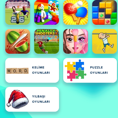
KELIME
PUZZLE
OYUNLARI
OYUNLARI
YILBAŞI
OYUNLARI