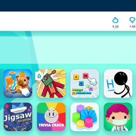
4.2K
1.4K