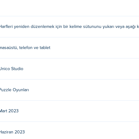
me sütununu yukarı veya aşağı kaydırın. Ok göstergelerinin bulun
Harfleri yeniden düzenlemek için bir kelime sütununu yukarı veya aşağı k
ğunuzda, karoların rengi değişmelidir.
masaüstü, telefon ve tablet
rulmuştur. Diğer oyunlarını
Poki
'de oyna:
Brain Test: Tricky Puzzl
ord City Crossed
,
Word City Uncrossed
,
4 Pics 1 Word
, Ve
Word 
Unico Studio
ilirim?
ilirsiniz.
Puzzle Oyunları
masaüstünde oynayabilir miyim?
Mart 2023
let gibi mobil cihazlarda oynatılabilir.
Haziran 2023