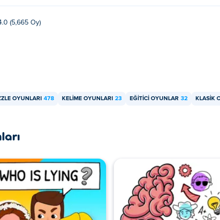
4.0 (5,665 Oy)
ZZLE OYUNLARI
478
KELIME OYUNLARI
23
EĞITICI OYUNLAR
32
KLASIK 
ları