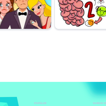
POPÜLER
YARDIM V