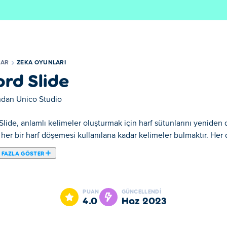
LAR
ZEKA OYUNLARI
rd Slide
ından
Unico Studio
lide, anlamlı kelimeler oluşturmak için harf sütunlarını yeniden
, her bir harf döşemesi kullanılana kadar kelimeler bulmaktır. He
 FAZLA GÖSTER
çin harf sütunlarını yeniden düzenlediğiniz bir bulmaca oyunudur. 
e oluşturduğunuzda, kullandığınız harflerin rengi değişecektir. Bu
PUAN
GÜNCELLENDI
. Her biri 50 zorluk içeren altı dil vardır. Sıkışırsanız, hangi ke
4.0
Haz 2023
çok zorsa bir seviyeyi de atlayabilirsiniz. Word Slide'ı arkadaşları