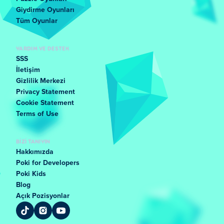
Giydirme Oyunları
Tüm Oyunlar
YARDIM VE DESTEK
SSS
İletişim
Gizlilik Merkezi
Privacy Statement
Cookie Statement
Terms of Use
BIZI TANIYIN
Hakkımızda
Poki for Developers
Poki Kids
Blog
Açık Pozisyonlar