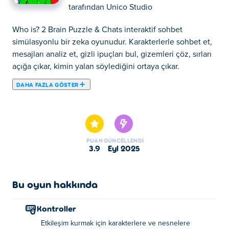
tarafından
Unico Studio
Who is? 2 Brain Puzzle & Chats interaktif sohbet
simülasyonlu bir zeka oyunudur. Karakterlerle sohbet et,
mesajları analiz et, gizli ipuçları bul, gizemleri çöz, sırları
açığa çıkar, kimin yalan söylediğini ortaya çıkar.
DAHA FAZLA GÖSTER
Kim? 2 Brain Puzzle & Chats, çeşitli karakterlerle yapılan
konuşmalar yoluyla ipuçları bulmanız gereken bir
bulmaca oyunudur. Eğlenceli bilmece oyununun devamı
olan Kimdir? , bu sefer Kimdir? 2 yüzden fazla zorlu
PUAN
GÜNCELLENDI
senaryo sunuyor. Başarılı olmak için doğru soruları
3.9
Eyl 2025
sormalı, faydalı bilgiler toplamalı ve akıllıca yanıtlar
vermelisiniz! İpuçlarını bulmak yeterli değil! Ayrıca tüm
soruları çözmek için kalıpların dışında düşünmeniz
Bu oyun hakkında
gerekir. İpuçları bulmak ve bulmacaları çözmek için
insanlarla konuşmakta iyi misiniz? Bu senin oyunun!
Kontroller
Etkileşim kurmak için karakterlere ve nesnelere
Kimdir nasıl oynanır? 2 Zeka Bulmacası ve