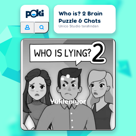
Who is? 2 Brain
Puzzle & Chats
Unico Studio tarafından
Yükleniyor