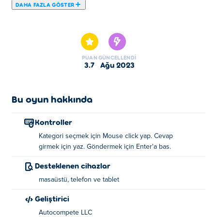
DAHA FAZLA GÖSTER
Haydi Google Feud oynayalım. Google Feud seçkin Zeka
Oyunları mızdandır.
PUAN
GÜNCELLENDI
3.7
Ağu 2023
Bu oyun hakkında
Kontroller
Kategori seçmek için Mouse click yap. Cevap
girmek için yaz. Göndermek için Enter'a bas.
Desteklenen cihazlar
masaüstü, telefon ve tablet
Geliştirici
Autocompete LLC