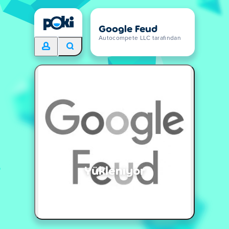
Google Feud
Autocompete LLC tarafından
Yükleniyor