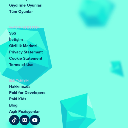
Giydirme Oyunları
Tüm Oyunlar
YARDIM VE DESTEK
SSS
İletişim
Gizlilik Merkezi
Privacy Statement
Cookie Statement
Terms of Use
BIZI TANIYIN
Hakkımızda
Poki for Developers
Poki Kids
Blog
Açık Pozisyonlar