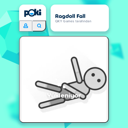
Ragdoll Fall
QKY Games tarafından
Yükleniyor