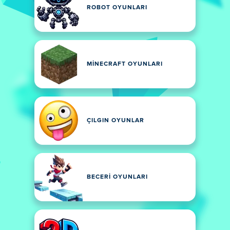
ROBOT OYUNLARI
MINECRAFT OYUNLARI
ÇILGIN OYUNLAR
BECERI OYUNLARI