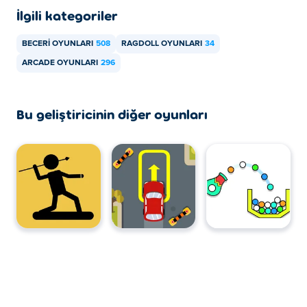
İlgili kategoriler
BECERI OYUNLARI
508
RAGDOLL OYUNLARI
34
ARCADE OYUNLARI
296
Bu geliştiricinin diğer oyunları