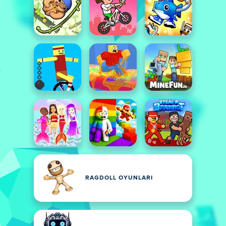
RAGDOLL OYUNLARI