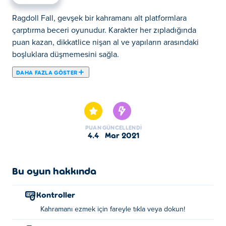
Ragdoll Fall, gevşek bir kahramanı alt platformlara
çarptırma beceri oyunudur. Karakter her zıpladığında
puan kazan, dikkatlice nişan al ve yapıların arasındaki
boşluklara düşmemesini sağla.
DAHA FAZLA GÖSTER
Ragdoll Fall, QKY Games tarafından oluşturulan bir beceri
oyunudur. Bu oyunda amacınız, ragdoll kahramanımızı
ekranın altındaki platformlarda parçalamaktır. Kahraman
her sekişinde puan kazanırsınız. Akıllıca nişan alın ve
PUAN
GÜNCELLENDI
kahramanınızın boşluklardan düşmediğinden emin olun.
4.4
Mar 2021
Devam edin ve yüksek puanlarınızı karşılaştırmak için
Ragdoll Fall'ı arkadaşlarınızla paylaşın!
Bu oyun hakkında
Nasıl oynanır:
Kontroller
Kahramanı alttaki sütunlarda parçalamak için ekrana
Kahramanı ezmek için fareyle tıkla veya dokun!
tıklayın veya dokunun. Dikkatli olun ve iyi nişan alın, aksi
takdirde çukura düşersiniz!