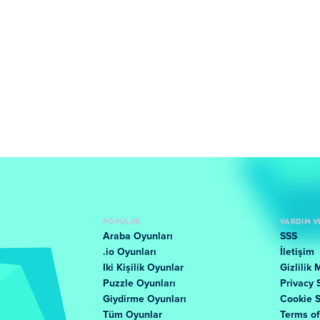
POPÜLER
YARDIM V
Araba Oyunları
SSS
.io Oyunları
İletişim
Iki Kişilik Oyunlar
Gizlilik 
Puzzle Oyunları
Privacy 
Giydirme Oyunları
Cookie 
Tüm Oyunlar
Terms o