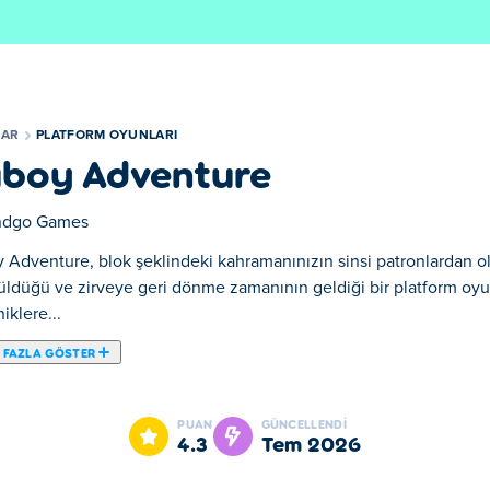
LAR
PLATFORM OYUNLARI
boy Adventure
dgo Games
 Adventure, blok şeklindeki kahramanınızın sinsi patronlardan ol
üldüğü ve zirveye geri dönme zamanının geldiği bir platform oyu
klere...
 FAZLA GÖSTER
ınızın sinsi patronlardan oluşan bir çete tarafından en dibe k
Her biri kendine özgü mekaniklere sahip 3 benzersiz dünyada he
PUAN
GÜNCELLENDI
yın, bulmacaları çözün ve Cuboy ile altın küp arasında duran 3 köt
4.3
Tem 2026