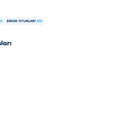
n, tablet gibi mobil cihazlarınızda oynanabilir.
92
ERKEK OYUNLARI
313
ları