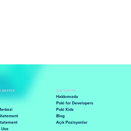
E DESTEK
BIZI TANIYIN
Hakkımızda
Poki for Developers
Merkezi
Poki Kids
Statement
Blog
Statement
Açık Pozisyonlar
f Use