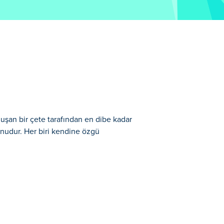
uşan bir çete tarafından en dibe kadar
nudur. Her biri kendine özgü
adar düşürüldüğü ve zirveye geri dönme
yecan verici seviyelerde koşun ve
ü patronla mücadele edin. Burada dolu dolu