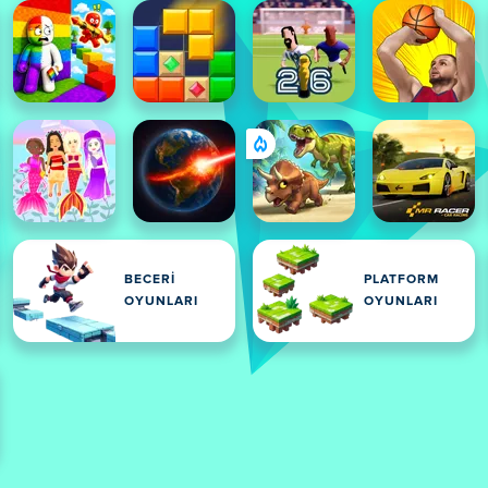
BECERI
PLATFORM
OYUNLARI
OYUNLARI