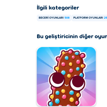
Cuboy Adventure, bilgisayarınızda ve telefo
İlgili kategoriler
BECERI OYUNLARI
508
PLATFORM OYUNLARI
2
Bu geliştiricinin diğer oyun