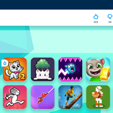
303
59