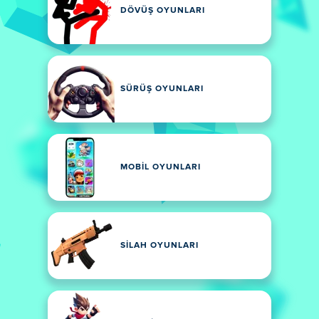
DÖVÜŞ OYUNLARI
SÜRÜŞ OYUNLARI
MOBIL OYUNLARI
SILAH OYUNLARI