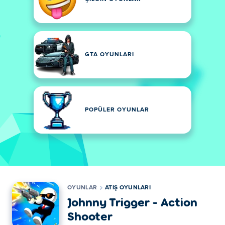
GTA OYUNLARI
POPÜLER OYUNLAR
OYUNLAR
ATIŞ OYUNLARI
Johnny Trigger - Action
Shooter