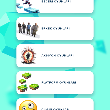
BECERI OYUNLARI
ERKEK OYUNLARI
AKSIYON OYUNLARI
PLATFORM OYUNLARI
ÇILGIN OYUNLAR