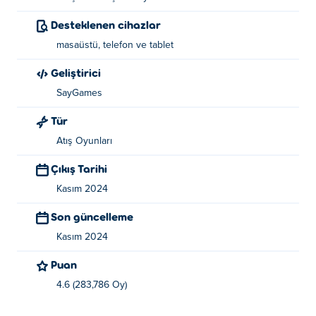
Johnny Trigger - Action Shooter nasıl oynanır?
Desteklenen cihazlar
Çekmek için tıklayın.
masaüstü, telefon ve tablet
Johnny Trigger - Action Shooter'ı kim yarattı?
Geliştirici
SayGames
Johnny Trigger - Action Shooter, SayGames tarafından
yaratılmıştır. Diğer oyunlarını şu adreste oynayın: Poki:
My
Tür
Perfect Hotel
!
Atış Oyunları
Johnny Trigger - Action Shooter oyununu
Çıkış Tarihi
ücretsiz nasıl oynayabilirim?
Kasım 2024
Johnny Trigger - Action Shooter oyununu Poki'da
Son güncelleme
ücretsiz oynayabilirsiniz.
Kasım 2024
Johnny Trigger - Action Shooter oyununu
Puan
mobil cihazlarda ve masaüstünde oynayabilir
miyim?
4.6 (283,786 Oy)