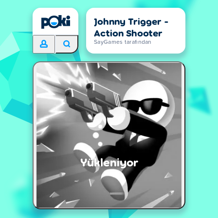
Johnny Trigger -
Action Shooter
SayGames tarafından
Yükleniyor