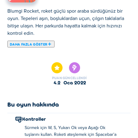
Blumgi Rocket, roket güçlü spor araba sürdüğünüz bir
oyun. Tepeleri aşın, boşluklardan uçun, çılgın taklalarla
bitişe ulaşın. Her parkurda hayatta kalmak için hızınızı
kontrol edin.
DAHA FAZLA GÖSTER
Blumgi Rocket, engellerle dolu rengarenk seviyelerde
roket hızında bir araba kullandığınız bir platform
oyunudur. Tepelere çıkın, yokuşlardan inin, tünellerden,
dağlardan ve daha fazlasından mutlak tam hızda geçin!
PUAN
GÜNCELLENDI
Roketlerinizi ateşlerken harika ağır çekim
4.2
Oca 2022
animasyonunun heyecanını yaşayın. Roket düğmesini ne
kadar uzun süre basılı tutarsanız, o kadar güçlü bir
şekilde ilerlersiniz. Havadayken seviyeyi daha hızlı
Bu oyun hakkında
bitirmek ve hayranlarınızı etkilemek için akrobasi
hareketleri yapın. Oyunda ilerleyerek ve her seviyeyi
Kontroller
bitirerek yeni araç görünümlerinin kilidini açın. Blumgi
Sürmek için W, S, Yukarı Ok veya Aşağı Ok
Rocket'i ne kadar çabuk bitirebilir ve bu oyunda
tuşlarını kullan. Roketi ateşlemek için Spacebar'a