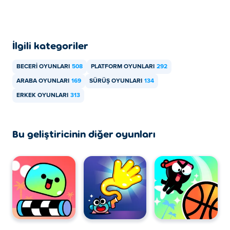
Blumgi Rocket'i telefonumda, tabletimde veya
mobil cihazımda oynayabilir miyim?
Blumgi Rocket'i Poki'de masaüstü ve mobil cihazlarınızı
İlgili kategoriler
kullanarak ücretsiz olarak indirmeden veya yüklemeden
oynayabilirsiniz.
BECERI OYUNLARI
508
PLATFORM OYUNLARI
292
ARABA OYUNLARI
169
SÜRÜŞ OYUNLARI
134
Blumgi Rocket'ın özelleştirmeleri ve
ERKEK OYUNLARI
313
görünümleri var mı?
Evet. Blumgi Rocket'ta yeni görünümlerin ve renkli yeni
Bu geliştiricinin diğer oyunları
araçların kilidini açabilirsiniz.