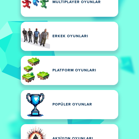
MULTIPLAYER OYUNLAR
ERKEK OYUNLARI
PLATFORM OYUNLARI
POPÜLER OYUNLAR
AKSIYON OYUNLARI