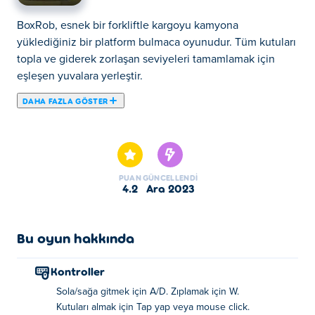
BoxRob, esnek bir forkliftle kargoyu kamyona
yüklediğiniz bir platform bulmaca oyunudur. Tüm kutuları
topla ve giderek zorlaşan seviyeleri tamamlamak için
eşleşen yuvalara yerleştir.
DAHA FAZLA GÖSTER
BoxRob, 7Spot Games tarafından oluşturulan bir bulmaca
platform oyunudur. Bu oyunda amacınız, esnek
forkliftinizle bir kamyona kargo yüklemektir. Bir seviyeyi
tamamlamak için tüm kutuları toplamanız ve uygun
PUAN
GÜNCELLENDI
yuvalarına bırakmanız gerekir. Bazı seviyeler kolaydır ve
4.2
Ara 2023
sadece kutuları toplamak için araba kullanıyorsunuz,
ancak oyunda ilerledikçe seviyeler zorlaşıyor. Bulmacayı
çözmek ve seviyeyi tamamlamak için özel hareketler
Bu oyun hakkında
yapın veya dizileri izleyin. BoxRob'u arkadaşlarınızla
paylaşmayı ve yüksek puanlarınızı karşılaştırmayı
Kontroller
unutmayın!
Sola/sağa gitmek için A/D. Zıplamak için W.
Kutuları almak için Tap yap veya mouse click.