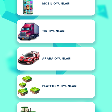
MOBIL OYUNLARI
TIR OYUNLARI
ARABA OYUNLARI
PLATFORM OYUNLARI