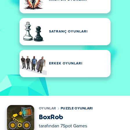
SATRANÇ OYUNLARI
ERKEK OYUNLARI
OYUNLAR
PUZZLE OYUNLARI
BoxRob
tarafından
7Spot Games