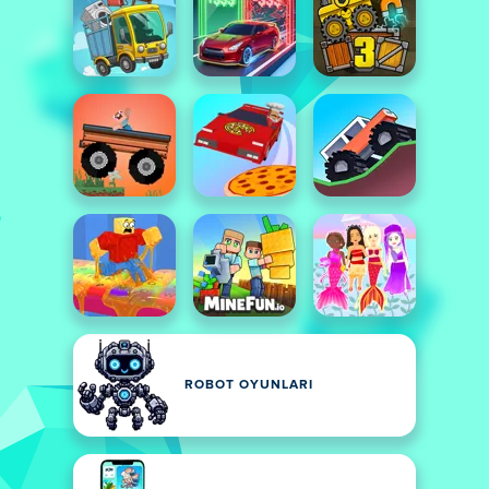
ROBOT OYUNLARI