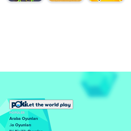
Let the world play
POPÜLER
Araba Oyunları
.io Oyunları