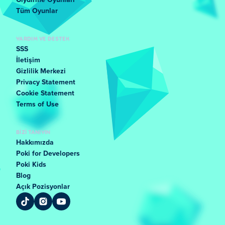
Giydirme Oyunları
Tüm Oyunlar
YARDIM VE DESTEK
SSS
İletişim
Gizlilik Merkezi
Privacy Statement
Cookie Statement
Terms of Use
BIZI TANIYIN
Hakkımızda
Poki for Developers
Poki Kids
Blog
Açık Pozisyonlar