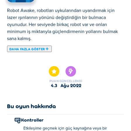
Robot Awake, robotları uykularından uyandırmak için
lazer ışınlarının yönünü değiştirdiğin bir bulmaca
oyunudur. Her seviyede birkaç robot var ve onları
minimum iş miktarıyla güçlendirmenin yollarını bulmak
sana kalmış.
DAHA FAZLA GÖSTER
Robot Awake, robotları uykularından uyandırmak için
lazer ışınlarının yönünü değiştirdiğin bir bulmaca
oyunudur. Her seviyede birkaç robot var ve onları
minimum iş miktarıyla güçlendirmenin yollarını bulmak
PUAN
GÜNCELLENDI
sana kalmış. Lazerlerden birine güç vererek başla. Onları
4.3
Ağu 2022
döndürmek için alıcılara dokun, böylece lazeri bir sonraki
noktaya doğru kırarlar. Ekranındaki her robotu başlatana
kadar alıcıları döndürmeye devam et. Üstesinden
Bu oyun hakkında
gelmeni bekleyen yüzlerce zorlu seviye var. Robot
Awake'de her seviyeyi bitirebilir misin? Bu oyunu
Kontroller
arkadaşlarınla paylaş ve yüksek puanlarını karşılaştır!
Etkileşime geçmek için güç kaynağına veya bir