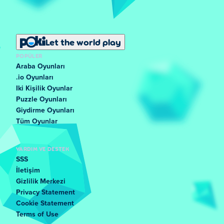
Let the world play
POPÜLER
Araba Oyunları
.io Oyunları
Iki Kişilik Oyunlar
Puzzle Oyunları
Giydirme Oyunları
Tüm Oyunlar
YARDIM VE DESTEK
SSS
İletişim
Gizlilik Merkezi
Privacy Statement
Cookie Statement
Terms of Use