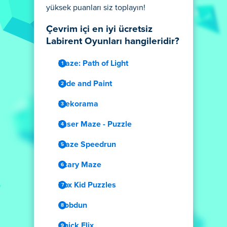
yüksek puanları siz toplayın!
Çevrim içi en iyi ücretsiz
Labirent Oyunları hangileridir?
Maze: Path of Light
Hide and Paint
Mekorama
Laser Maze - Puzzle
Maze Speedrun
Scary Maze
Box Kid Puzzles
Gobdun
Chick Flix