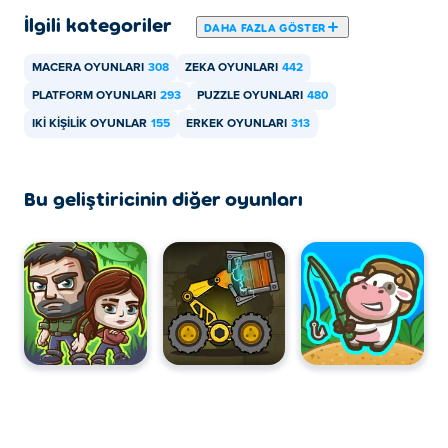
İlgili kategoriler
DAHA FAZLA GÖSTER
MACERA OYUNLARI
308
ZEKA OYUNLARI
442
PLATFORM OYUNLARI
293
PUZZLE OYUNLARI
480
IKI KIŞILIK OYUNLAR
155
ERKEK OYUNLARI
313
Bu geliştiricinin diğer oyunları