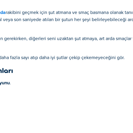
nda
rakibini geçmek için şut atmana ve smaç basmana olanak tanır
dal veya son saniyede atılan bir şutun her şeyi belirleyebileceği a
gerekirken, diğerleri seni uzaktan şut atmaya, art arda smaçla
daha fazla sayı atıp daha iyi şutlar çekip çekemeyeceğini gör.
ları
oyunu
.