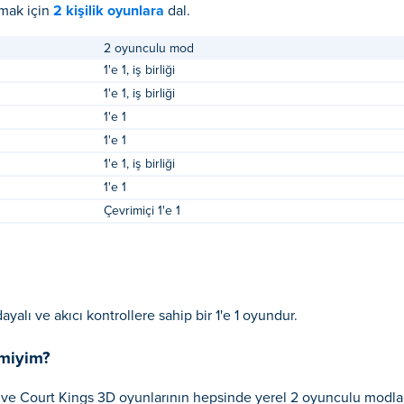
amak için
2 kişilik oyunlara
dal.
2 oyunculu mod
1'e 1, iş birliği
1'e 1, iş birliği
1'e 1
1'e 1
1'e 1, iş birliği
1'e 1
Çevrimiçi 1'e 1
yalı ve akıcı kontrollere sahip bir 1'e 1 oyundur.
 miyim?
 ve Court Kings 3D oyunlarının hepsinde yerel 2 oyunculu modla