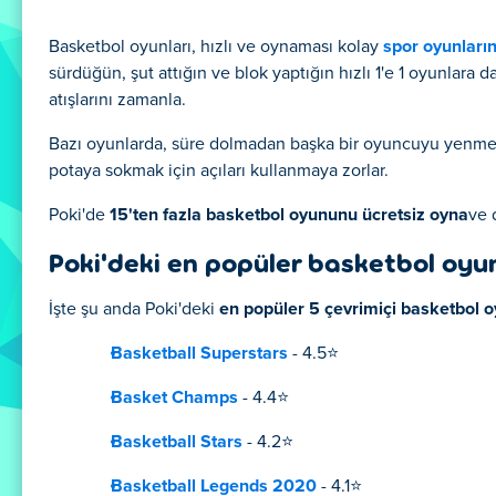
Basketbol oyunları, hızlı ve oynaması kolay
spor oyunları
sürdüğün, şut attığın ve blok yaptığın hızlı 1'e 1 oyunlara 
atışlarını zamanla.
Bazı oyunlarda, süre dolmadan başka bir oyuncuyu yenmen 
potaya sokmak için açıları kullanmaya zorlar.
Poki'de
15'ten fazla basketbol oyununu ücretsiz oyna
ve 
Poki'deki en popüler basketbol oyun
İşte şu anda Poki'deki
en popüler 5 çevrimiçi basketbol 
Basketball Superstars
- 4.5⭐
Basket Champs
- 4.4⭐
Basketball Stars
- 4.2⭐
Basketball Legends 2020
- 4.1⭐