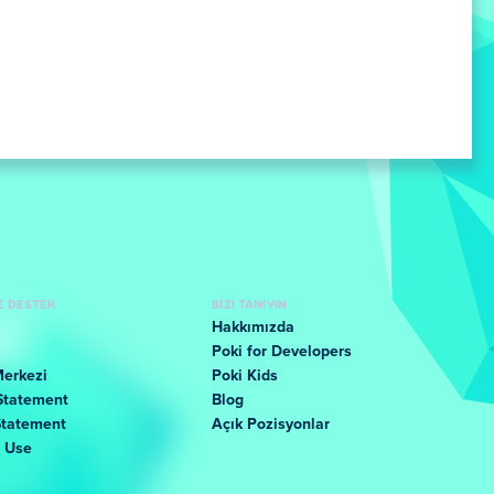
E DESTEK
BIZI TANIYIN
Hakkımızda
Poki for Developers
Merkezi
Poki Kids
Statement
Blog
Statement
Açık Pozisyonlar
f Use