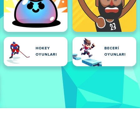
HOKEY
BECERI
OYUNLARI
OYUNLARI