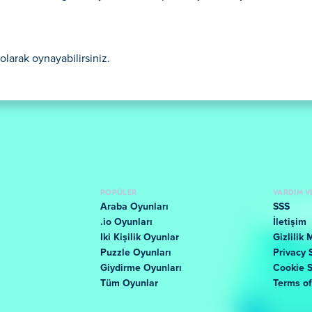
olarak oynayabilirsiniz.
POPÜLER
YARDIM V
Araba Oyunları
SSS
.io Oyunları
İletişim
Iki Kişilik Oyunlar
Gizlilik 
Puzzle Oyunları
Privacy 
Giydirme Oyunları
Cookie 
Tüm Oyunlar
Terms o