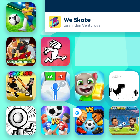
We Skate
tarafından Venturous