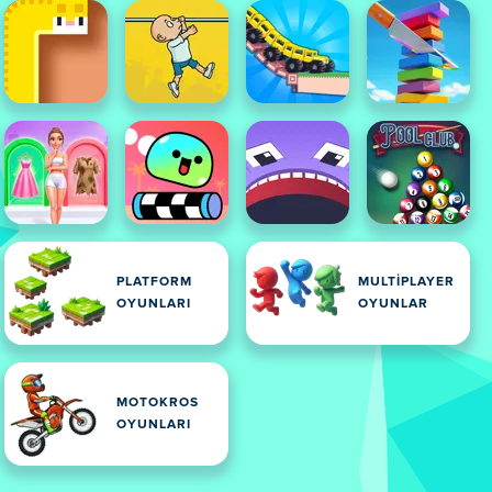
PLATFORM
MULTIPLAYER
OYUNLARI
OYUNLAR
MOTOKROS
OYUNLARI