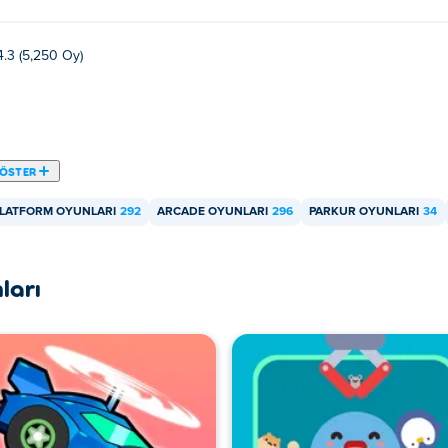
4.3 (5,250 Oy)
GÖSTER
LATFORM OYUNLARI
292
ARCADE OYUNLARI
296
PARKUR OYUNLARI
34
ları