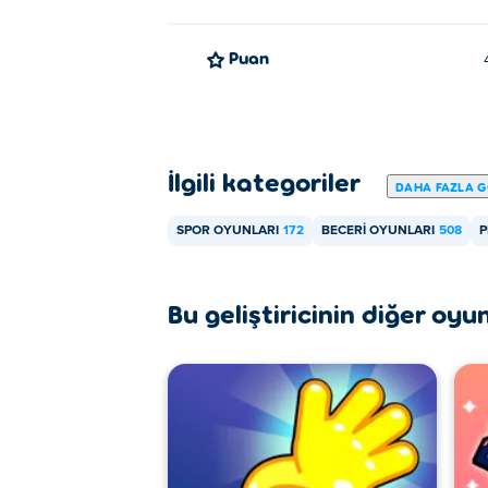
Puan
İlgili kategoriler
DAHA FAZLA 
SPOR OYUNLARI
172
BECERI OYUNLARI
508
P
Bu geliştiricinin diğer oyun