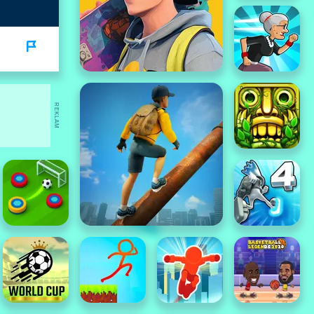
REKLAM