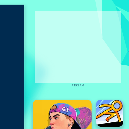
REKLAM