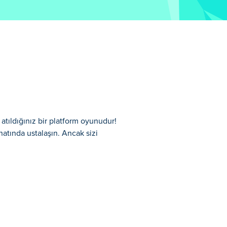
atıldığınız bir platform oyunudur!
tında ustalaşın. Ancak sizi
! Mükemmel zamanlanmış atlamalar
kat edin! Şık aksesuarların ve güçlü
m!