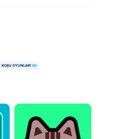
KOŞU OYUNLARI
60