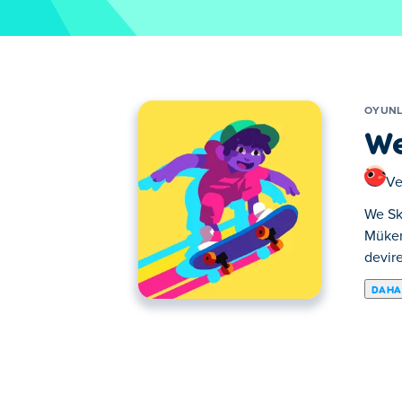
OYUN
We
Ve
We Ska
Mükem
devire
DAHA
We Skate, güvenilir kaykayınızın üzerinde
gerçekleştirmek için zamanlama sanatında u
yükseltmelerin kilidini açmak için yolunuza
We Skate nasıl oynanır?