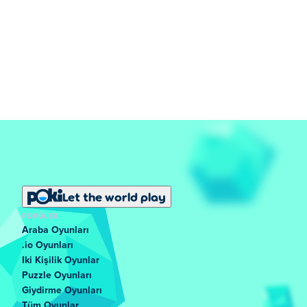
Let the world play
POPÜLER
Araba Oyunları
.io Oyunları
Iki Kişilik Oyunlar
Puzzle Oyunları
Giydirme Oyunları
Tüm Oyunlar