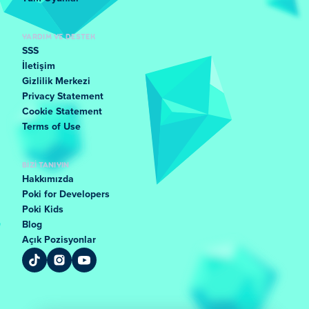
YARDIM VE DESTEK
SSS
İletişim
Gizlilik Merkezi
Privacy Statement
Cookie Statement
Terms of Use
BIZI TANIYIN
Hakkımızda
Poki for Developers
Poki Kids
Blog
Açık Pozisyonlar