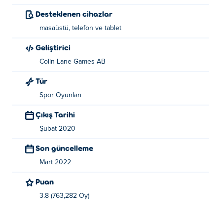
Desteklenen cihazlar
masaüstü, telefon ve tablet
Geliştirici
Colin Lane Games AB
Tür
Spor Oyunları
Çıkış Tarihi
Şubat 2020
Son güncelleme
Mart 2022
Puan
3.8 (763,282 Oy)