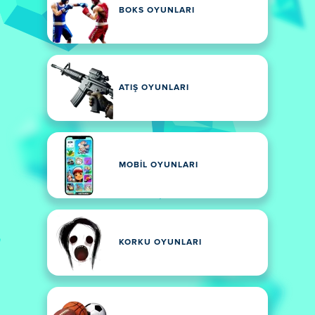
BOKS OYUNLARI
ATIŞ OYUNLARI
MOBIL OYUNLARI
KORKU OYUNLARI