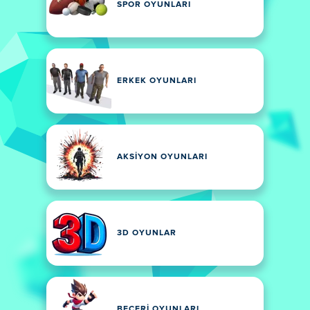
SPOR OYUNLARI
ERKEK OYUNLARI
AKSIYON OYUNLARI
3D OYUNLAR
BECERI OYUNLARI