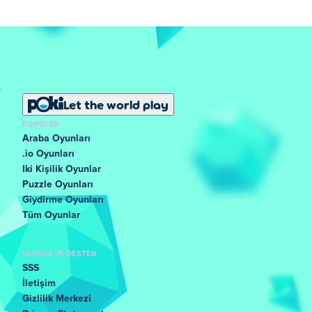
Let the world play
POPÜLER
Araba Oyunları
.io Oyunları
Iki Kişilik Oyunlar
Puzzle Oyunları
Giydirme Oyunları
Tüm Oyunlar
YARDIM VE DESTEK
SSS
İletişim
Gizlilik Merkezi