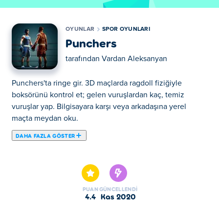
OYUNLAR
SPOR OYUNLARI
Punchers
tarafından
Vardan Aleksanyan
Punchers'ta ringe gir. 3D maçlarda ragdoll fiziğiyle
boksörünü kontrol et; gelen vuruşlardan kaç, temiz
vuruşlar yap. Bilgisayara karşı veya arkadaşına yerel
maçta meydan oku.
DAHA FAZLA GÖSTER
Haydi Punchers oynayalım. Punchers seçkin Spor
Oyunları mızdandır.
PUAN
GÜNCELLENDI
4.4
Kas 2020