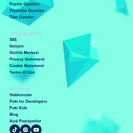
Puzzle Oyunları
Giydirme Oyunları
Tüm Oyunlar
YARDIM VE DESTEK
SSS
İletişim
Gizlilik Merkezi
Privacy Statement
Cookie Statement
Terms of Use
BIZI TANIYIN
Hakkımızda
Poki for Developers
Poki Kids
Blog
Açık Pozisyonlar