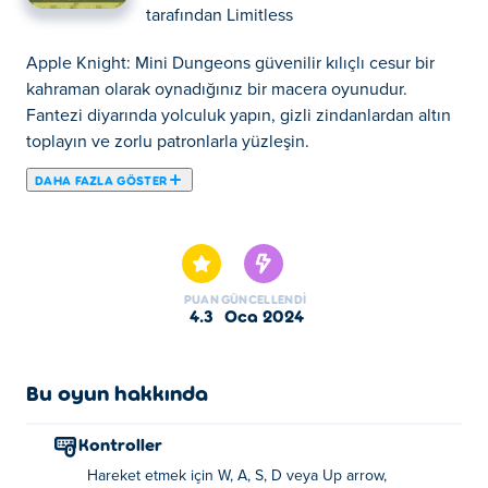
tarafından
Limitless
Apple Knight: Mini Dungeons güvenilir kılıçlı cesur bir
kahraman olarak oynadığınız bir macera oyunudur.
Fantezi diyarında yolculuk yapın, gizli zindanlardan altın
toplayın ve zorlu patronlarla yüzleşin.
DAHA FAZLA GÖSTER
Apple Knight: Mini Dungeons, güvenilir bir kılıca ve bir
sürü elmaya sahip cesur bir kahraman olduğunuz bir
aksiyon platformu rol yapma oyunudur. Kahramanca
maceralara atılabileceğiniz uzak bir fantastik diyardaki bir
PUAN
GÜNCELLENDI
krallığı keşfedin. Büyülü ormanları keşfedin ve oradaki
4.3
Oca 2024
ürkütücü düşmanlarla savaşın, gizli zindanlardan altın ve
değerli taşlar toplayın, heyecan verici yeni kıyafetlerin
kilidini açın ve oyunun karşınıza çıkardığı her zorlu boss'u
Bu oyun hakkında
alt edin. Zıpla, atla, sallan, elma fırlat, Apple Knight: Mini
Dungeons'ı tamamlamak için ne gerekiyorsa yap ve
Kontroller
oyundaki tüm sırların kilidini aç.
Hareket etmek için W, A, S, D veya Up arrow,