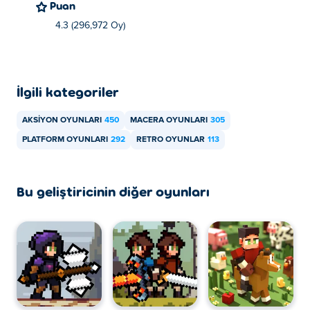
Puan
Apple Knight: Mini Dungeons'ı Poki'de ücretsiz
4.3 (296,972 Oy)
oynayabilirsiniz.
Apple Knight: Mini Dungeons'ı mobil
cihazlarda ve masaüstünde oynayabilir miyim?
İlgili kategoriler
Apple Knight: Mini Dungeons, bilgisayarınızda ve
AKSIYON OYUNLARI
450
MACERA OYUNLARI
305
telefon, tablet gibi mobil cihazlarınızda oynanabilir.
PLATFORM OYUNLARI
292
RETRO OYUNLAR
113
Bu geliştiricinin diğer oyunları