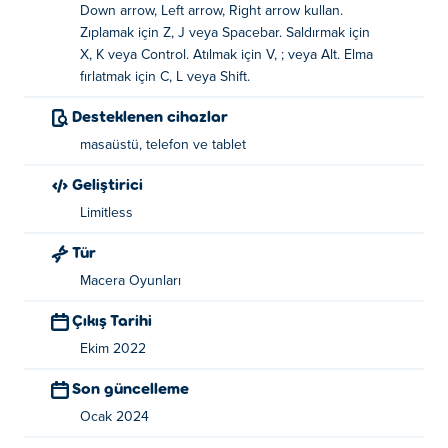
Down arrow, Left arrow, Right arrow kullan.
Apple Knight: Mini Zindanlar nasıl oynanır?
Zıplamak için Z, J veya Spacebar. Saldırmak için
X, K veya Control. Atılmak için V, ; veya Alt. Elma
Taşı - WASD veya Ok tuşları
fırlatmak için C, L veya Shift.
Atla - Z veya J veya Boşluk
Desteklenen cihazlar
Saldırı - X veya K veya Kontrol
masaüstü, telefon ve tablet
Geliştirici
Çizgi - V veya ; veya Alt
Limitless
Elmaları atın - C veya L veya Shift
Tür
Apple Knight: Mini Dungeons'ı kim yarattı?
Macera Oyunları
Apple Knight: Mini Zindanlar Limitless tarafından
Çıkış Tarihi
yaratılmıştır. Başka bir maçları var Poki:
Apple Knight
,
Ekim 2022
Apple Knight: Fight
, Ve viking-village!
Son güncelleme
Apple Knight: Mini Dungeons'ı ücretsiz olarak
Ocak 2024
nasıl oynayabilirim?