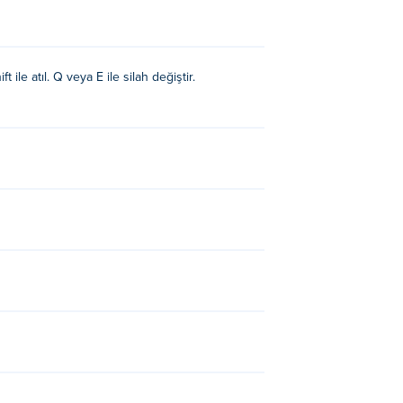
t ile atıl. Q veya E ile silah değiştir.