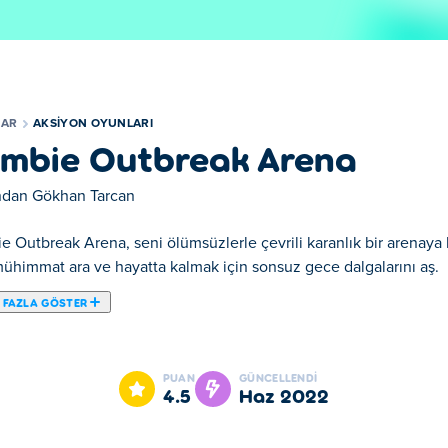
LAR
AKSIYON OYUNLARI
mbie Outbreak Arena
ından
Gökhan Tarcan
 Outbreak Arena, seni ölümsüzlerle çevrili karanlık bir arenaya b
mühimmat ara ve hayatta kalmak için sonsuz gece dalgalarını aş.
 FAZLA GÖSTER
Zombie Outbreak Arena seçkin Aksiyon Oyunları mızdandır.
PUAN
GÜNCELLENDI
4.5
Haz 2022