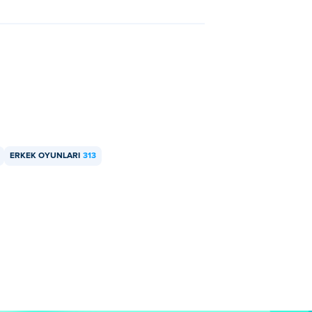
ERKEK OYUNLARI
313