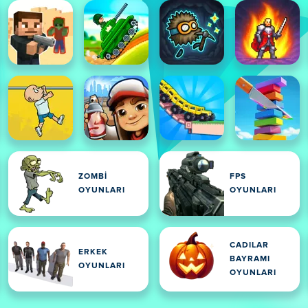
ZOMBI
FPS
OYUNLARI
OYUNLARI
CADILAR
ERKEK
BAYRAMI
OYUNLARI
OYUNLARI