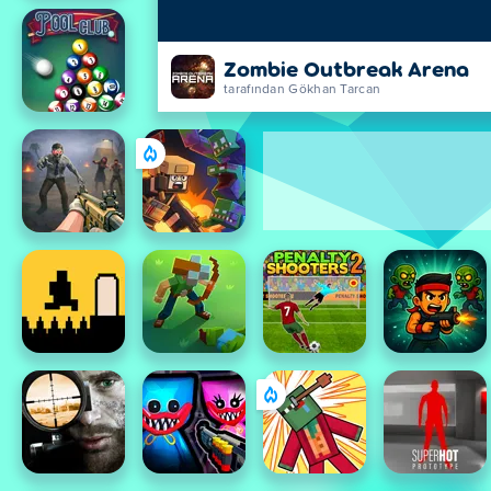
Zombie Outbreak Arena
tarafından Gökhan Tarcan