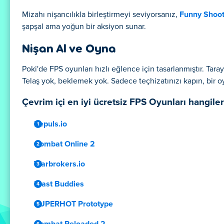
Mizahı nişancılıkla birleştirmeyi seviyorsanız,
Funny Shoot
şapşal ama yoğun bir aksiyon sunar.
Nişan Al ve Oyna
Poki'de FPS oyunları hızlı eğlence için tasarlanmıştır. Taray
Telaş yok, beklemek yok. Sadece teçhizatınızı kapın, bir 
Çevrim içi en iyi ücretsiz FPS Oyunları hangiler
Repuls.io
Combat Online 2
Warbrokers.io
Blast Buddies
SUPERHOT Prototype
Combat Reloaded 2