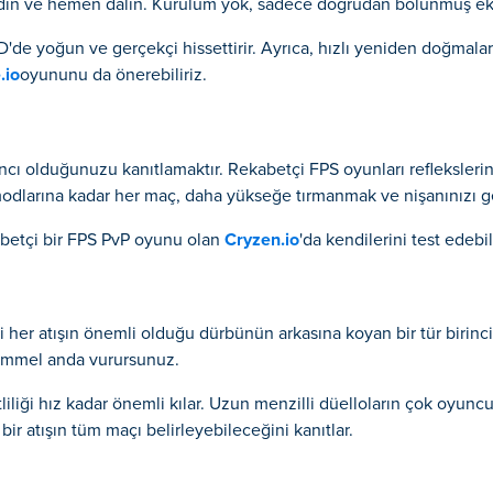
vet edin ve hemen dalın. Kurulum yok, sadece doğrudan bölünmüş e
D'de yoğun ve gerçekçi hissettirir. Ayrıca, hızlı yeniden doğmala
.io
oyununu da önerebiliriz.
 olduğunuzu kanıtlamaktır. Rekabetçi FPS oyunları reflekslerinizi
dlarına kadar her maç, daha yükseğe tırmanmak ve nişanınızı geli
kabetçi bir FPS PvP oyunu olan
Cryzen.io
'da kendilerini test edebili
i her atışın önemli olduğu dürbünün arkasına koyan bir tür birinc
kemmel anda vurursunuz.
etliliği hız kadar önemli kılar. Uzun menzilli düelloların çok oyun
k bir atışın tüm maçı belirleyebileceğini kanıtlar.