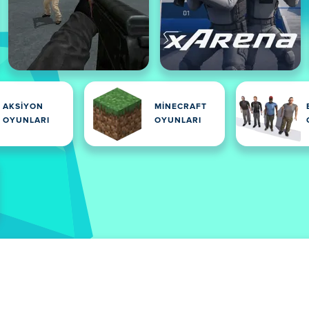
AKSIYON
MINECRAFT
OYUNLARI
OYUNLARI