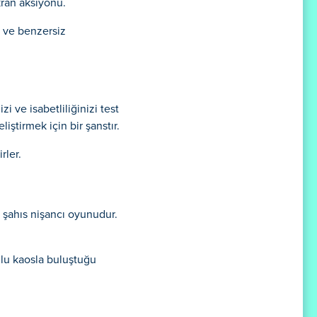
kran aksiyonu.
r ve benzersiz
 ve isabetliliğinizi test
ştirmek için bir şanstır.
rler.
i şahıs nişancı oyunudur.
culu kaosla buluştuğu