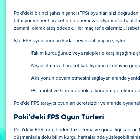
Poki'deki birinci şahıs nişancı (FPS) oyunları sizi doğrudan
bitmiyor ve her hareketin bir önemi var. Oyuncular harital
zamanlı olarak ateş edecek. Her maç reflekslerinizi, isabetlil
İşte FPS oyunlarını bu kadar heyecanlı yapan şeyler:
Takım kurduğunuz veya rakiplerle karşılaştığınız 
Nişan alma ve hareket kabiliyetinizi zorlayan gerçek
Aksiyonun devam etmesini sağlayan anında yeniden
PC, mobil ve Chromebook'ta kurulum gerektirmede
Poki'de FPS tarayıcı oyunları ücretsizdir ve anında oynanab
Poki'deki FPS Oyun Türleri
Poki'deki FPS türü, birden fazla tema ve görselliği kapsar.
düşmanlarla dolu bilim kurgu haritalarında yüzleşebilirsiniz