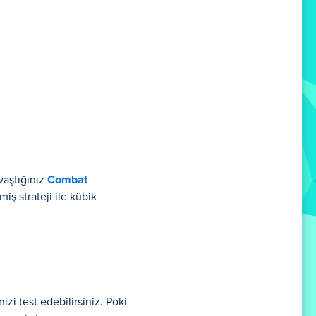
vaştığınız
Combat
ş strateji ile kübik
zi test edebilirsiniz. Poki