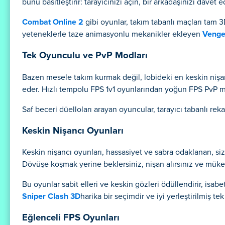
bunu basitleştirir: tarayıcınızı açın, bir arkadaşınızı da
Combat Online 2
gibi oyunlar, takım tabanlı maçları tam 3
yeteneklerle taze animasyonlu mekanikler ekleyen
Venge
Tek Oyunculu ve PvP Modları
Bazen mesele takım kurmak değil, lobideki en keskin nişancı
eder. Hızlı tempolu FPS 1v1 oyunlarından yoğun FPS PvP mo
Saf beceri düelloları arayan oyuncular, tarayıcı tabanlı re
Keskin Nişancı Oyunları
Keskin nişancı oyunları, hassasiyet ve sabra odaklanan, siz
Dövüşe koşmak yerine beklersiniz, nişan alırsınız ve mü
Bu oyunlar sabit elleri ve keskin gözleri ödüllendirir, isab
Sniper Clash 3D
harika bir seçimdir ve iyi yerleştirilmiş te
Eğlenceli FPS Oyunları