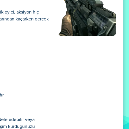
ükleyici, aksiyon hiç
şlarından kaçarken gerçek
ır.
dele edebilir veya
kileşim kurduğunuzu