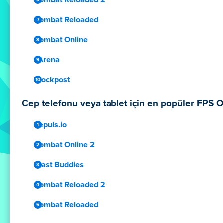
Combat Reloaded
Combat Online
xArena
Blockpost
Cep telefonu veya tablet için en popüler FPS O
Repuls.io
Combat Online 2
Blast Buddies
Combat Reloaded 2
Combat Reloaded