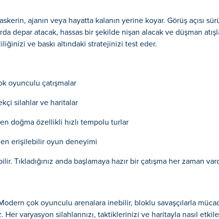
 askerin, ajanın veya hayatta kalanın yerine koyar. Görüş açısı sür
arda depar atacak, hassas bir şekilde nişan alacak ve düşman atı
iğinizi ve baskı altındaki stratejinizi test eder.
çok oyunculu çatışmalar
çi silahlar ve haritalar
 doğma özellikli hızlı tempolu turlar
n erişilebilir oyun deneyimi
ilir. Tıkladığınız anda başlamaya hazır bir çatışma her zaman vard
 Modern çok oyunculu arenalara inebilir, bloklu savaşçılarla müca
. Her varyasyon silahlarınızı, taktiklerinizi ve haritayla nasıl et