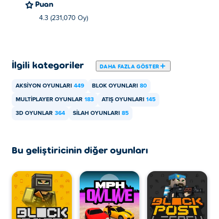
Blockheads'i Poki'da ücretsiz oynayabilirsiniz.
Puan
4.3 (231,070 Oy)
Blockheads'i mobil cihazlarda ve masaüstünde
oynayabilir miyim?
Blockheads, bilgisayarınızda ve telefon ve tablet gibi
İlgili kategoriler
mobil cihazlarda oynanabilir.
DAHA FAZLA GÖSTER
AKSIYON OYUNLARI
449
BLOK OYUNLARI
80
MULTIPLAYER OYUNLAR
183
ATIŞ OYUNLARI
145
3D OYUNLAR
364
SILAH OYUNLARI
85
Bu geliştiricinin diğer oyunları