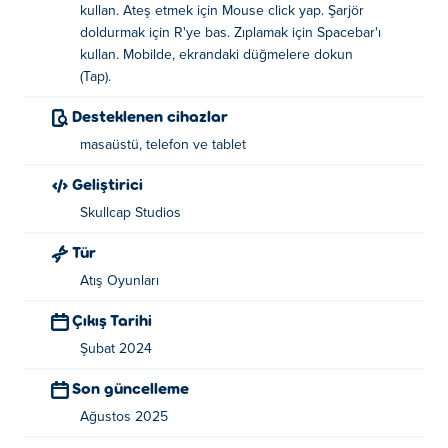
kullan. Ateş etmek için Mouse click yap. Şarjör
doldurmak için R'ye bas. Zıplamak için Spacebar'ı
Hareket: WASD veya ok tuşları
kullan. Mobilde, ekrandaki düğmelere dokun
Vur: Farenin sol tuşu
(Tap).
Yeniden yükle: R
Desteklenen cihazlar
Zıpla: Boşluk tuşu
masaüstü, telefon ve tablet
Geliştirici
Mobil/Tablet: Oynamak için ekrandaki düğmeleri kullanın,
her eylem için bir düğme vardır, böylece telefonunuzda
Skullcap Studios
başkalarını da ezebilirsiniz!
Tür
Blockhead'leri kim yarattı?
Atış Oyunları
Blockheads, Skullcap Studios tarafından yaratılmıştır.
Çıkış Tarihi
Diğer atıcılarını oyna Poki:
Blockpost
Ve
Blockpost
Şubat 2024
Legacy
!
Son güncelleme
Blockheads'i nasıl ücretsiz oynayabilirim?
Ağustos 2025