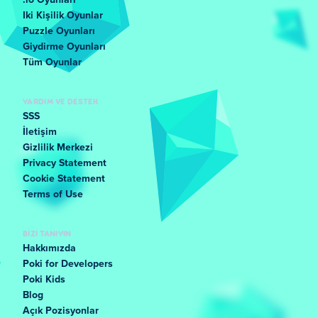
.io Oyunları
Iki Kişilik Oyunlar
Puzzle Oyunları
Giydirme Oyunları
Tüm Oyunlar
YARDIM VE DESTEK
SSS
İletişim
Gizlilik Merkezi
Privacy Statement
Cookie Statement
Terms of Use
BIZI TANIYIN
Hakkımızda
Poki for Developers
Poki Kids
Blog
Açık Pozisyonlar