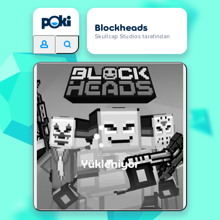
Blockheads
Skullcap Studios tarafından
Yükleniyor