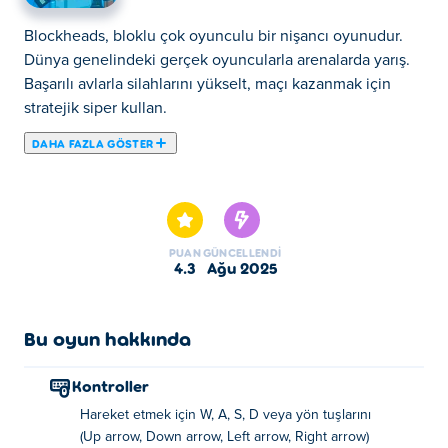
Blockheads, bloklu çok oyunculu bir nişancı oyunudur.
Dünya genelindeki gerçek oyuncularla arenalarda yarış.
Başarılı avlarla silahlarını yükselt, maçı kazanmak için
stratejik siper kullan.
DAHA FAZLA GÖSTER
Blockheads, çevrimiçi olarak diğer oyuncularla savaşa
girdiğiniz bloklu bir birinci şahıs nişancı oyunudur! Bir
silah oyununa atlayın ve herkesi birer birer silahla
indirerek rakiplerinizle son silah için yarışın! Diğer
PUAN
GÜNCELLENDI
oyunculara göre avantaj sağlamak için sağlığınızı,
4.3
Ağu 2025
hızınızı, yenilenmenizi ve daha fazlasını artırmak için
oyundaki yükseltme sisteminden yararlanın! Bu ölümüne
dövüşte savaşın ve en iyi mankafa olup olamayacağınızı
Bu oyun hakkında
görün!
Kontroller
Blok Kafalar nasıl oynanır?
Hareket etmek için W, A, S, D veya yön tuşlarını
(Up arrow, Down arrow, Left arrow, Right arrow)
Masaüstü: