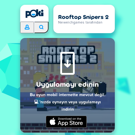
Rooftop Snipers 2
Neweichgames tarafından
Uygulamayı edinin
Bu oyun mobil internette mevcut değil.
💻 'nızda oynayın veya uygulamayı
indirin