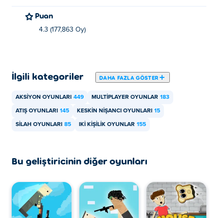
Rooftop Snipers 2'yi arkadaşımla oynayabilir
miyim?
Puan
4.3 (177,863 Oy)
Evet! Rooftop Snipers 2, tek veya yerel çok oyunculu bir
oyundur, böylece arkadaşınızla aynı bilgisayarda
oynayabilirsiniz!
İlgili kategoriler
DAHA FAZLA GÖSTER
AKSIYON OYUNLARI
449
MULTIPLAYER OYUNLAR
183
ATIŞ OYUNLARI
145
KESKIN NIŞANCI OYUNLARI
15
SILAH OYUNLARI
85
IKI KIŞILIK OYUNLAR
155
Bu geliştiricinin diğer oyunları