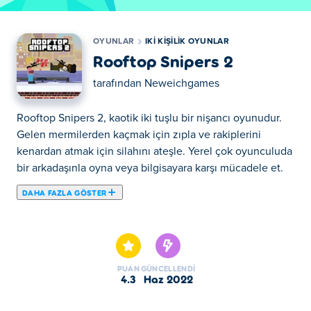
OYUNLAR
IKI KIŞILIK OYUNLAR
Rooftop Snipers 2
tarafından
Neweichgames
Rooftop Snipers 2, kaotik iki tuşlu bir nişancı oyunudur.
Gelen mermilerden kaçmak için zıpla ve rakiplerini
kenardan atmak için silahını ateşle. Yerel çok oyunculuda
bir arkadaşınla oyna veya bilgisayara karşı mücadele et.
DAHA FAZLA GÖSTER
Rooftop Snipers 2, New Eich Games tarafından 2019'da
piyasaya sürülen çevrimiçi bir atış oyunudur. Amaç,
çatıda kalabilmek için keskin nişancı becerilerinizi
sergilemektir. Rooftop Snipers 2 iki oyuncu ile
PUAN
GÜNCELLENDI
oynanabilmektedir. Nihai eşleşme için oyun alanınızı da
4.3
Haz 2022
özelleştirebilirsiniz. Destansı savaşlarınızda savaşmak için
daha fazla karakterin kilidini açın ve önce rakibinizi