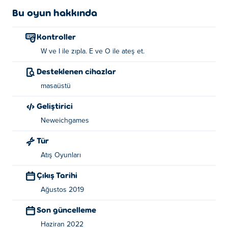
çatıdan vurup vuramayacağınızı görün.
Bu oyun hakkında
Çatı Keskin Nişancıları 2 nasıl oynanır?
Kontroller
W ve I ile zıpla. E ve O ile ateş et.
W ve Ben - Zıpla
Desteklenen cihazlar
E ve O - Vur
masaüstü
Çatı Keskin Nişancıları 2'yi kim yarattı?
Geliştirici
Rooftop Snipers 2, orijinal oyunun yaratıcıları New Eich
Neweichgames
Games tarafından yaratılmıştır.
Rooftop Snipers
,
Getaway
Tür
Shootout
,
Tube Jumpers
, ping-pong-chaos Ve
House of
Hazards
. ABD merkezlidirler.
Atış Oyunları
Çıkış Tarihi
Rooftop Snipers 2'yi nasıl ücretsiz
oynayabilirim?
Ağustos 2019
Son güncelleme
Rooftop Snipers 2'yi Poki'da ücretsiz oynayabilirsiniz.
Haziran 2022