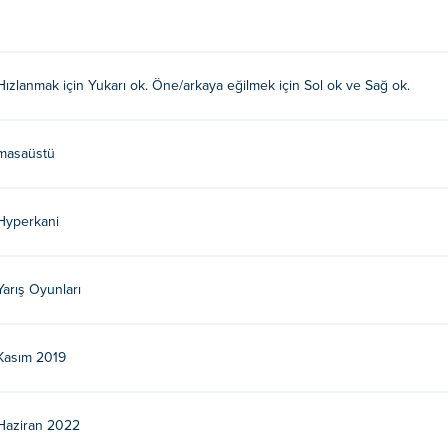
Hızlanmak için Yukarı ok. Öne/arkaya eğilmek için Sol ok ve Sağ ok.
masaüstü
Hyperkani
Yarış Oyunları
Kasım 2019
Haziran 2022