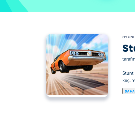
OYUN
St
taraf
Stunt 
kaç. Y
DAHA
Haydi Stunt Car Challenge 3 oynayalım. S