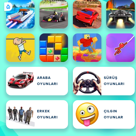
ARABA
SÜRÜŞ
OYUNLARI
OYUNLARI
ERKEK
ÇILGIN
OYUNLARI
OYUNLAR