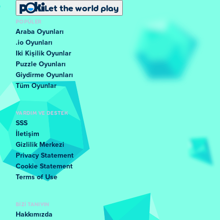
Let the world play
POPÜLER
Araba Oyunları
.io Oyunları
Iki Kişilik Oyunlar
Puzzle Oyunları
Giydirme Oyunları
Tüm Oyunlar
YARDIM VE DESTEK
SSS
İletişim
Gizlilik Merkezi
Privacy Statement
Cookie Statement
Terms of Use
BIZI TANIYIN
Hakkımızda