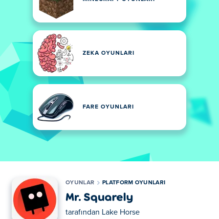
ZEKA OYUNLARI
FARE OYUNLARI
OYUNLAR
PLATFORM OYUNLARI
Mr. Squarely
tarafından
Lake Horse