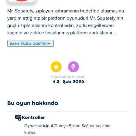
Mr. Squarely, zıplayan kahramanın hedefine ulaşmasına
yardım ettiğiniz bir platform oyunudur! Mr. Squarely'nin
güçlü zıplamalarını kontrol edin, zorlu engellerden
kaçının ve zekice tasarlanmış platform zorluklarını...
DAHA FAZLA GÖSTER
Mr. Squarely, zıplayan kahramanın hedefine ulaşmasına
yardım ettiğiniz bir platform oyunudur! Mr. Squarely'nin
güçlü zıplamalarını kontrol edin, zorlu engellerden
kaçının ve zekice tasarlanmış platform zorluklarını
PUAN
GÜNCELLENDI
çözmek için onu büyüten veya küçülten sihirli iksirleri
4.3
Şub 2026
kapın. Bu kare macerasında zamanlama ve kontrol her
şeydir. Zıplamaya, engellerden kaçmaya ve iksir
kullanarak zafere ulaşmaya hazır mısınız?
Bu oyun hakkında
Mr. Squarely nasıl oynanır?
Kontroller
Oynamak için A/D veya Sol ve Sağ ok tuşlarını
Oynamak için A/D tuşlarını veya sol ve sağ ok tuşlarını
kullan.
kullanın!