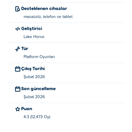
Desteklenen cihazlar
Mr. Squarely'i kim yarattı?
masaüstü, telefon ve tablet
Mr. Squarely, Lake Horse tarafından yaratılmıştır. Bu,
Geliştirici
Poki'deki ilk oyunlarıdır!
Lake Horse
Mr. Squarely oyununu nasıl ücretsiz
Tür
oynayabilirim?
Platform Oyunları
Mr. Squarely oyununu Poki'de ücretsiz oynayabilirsiniz.
Çıkış Tarihi
Mr. Squarely oyununu mobil cihazlarda ve
Şubat 2026
masaüstü bilgisayarlarda oynayabilir miyim?
Son güncelleme
Mr. Squarely oyununu bilgisayarınızda ve telefon, tablet
Şubat 2026
gibi mobil cihazlarınızda oynayabilirsiniz.
Puan
4.3 (12,473 Oy)