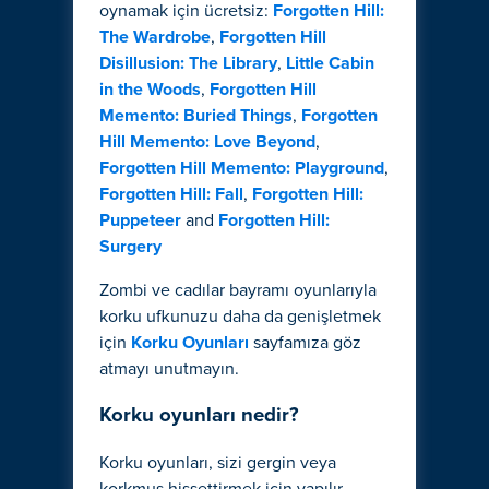
oynamak için ücretsiz:
Forgotten Hill:
The Wardrobe
,
Forgotten Hill
Disillusion: The Library
,
Little Cabin
in the Woods
,
Forgotten Hill
Memento: Buried Things
,
Forgotten
Hill Memento: Love Beyond
,
Forgotten Hill Memento: Playground
,
Forgotten Hill: Fall
,
Forgotten Hill:
Puppeteer
and
Forgotten Hill:
Surgery
Zombi ve cadılar bayramı oyunlarıyla
korku ufkunuzu daha da genişletmek
için
Korku Oyunları
sayfamıza göz
atmayı unutmayın.
Korku oyunları nedir?
Korku oyunları, sizi gergin veya
korkmuş hissettirmek için yapılır.