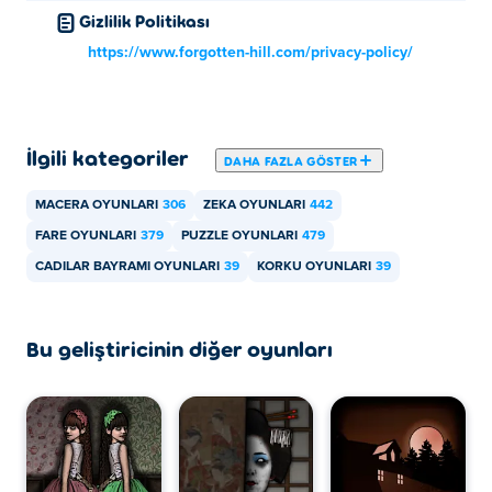
oynayabilirsiniz.
Gizlilik Politikası
https://www.forgotten-hill.com/privacy-policy/
Forgotten Hill: The Wardrobe 4'ü mobil
cihazlarda ve masaüstü cihazlarda oynayabilir
miyim?
İlgili kategoriler
Forgotten Hill: The Wardrobe 4, bilgisayarınızda ve
DAHA FAZLA GÖSTER
telefon, tablet gibi mobil cihazlarda oynanabilir.
MACERA OYUNLARI
306
ZEKA OYUNLARI
442
FARE OYUNLARI
379
PUZZLE OYUNLARI
479
CADILAR BAYRAMI OYUNLARI
39
KORKU OYUNLARI
39
Bu geliştiricinin diğer oyunları