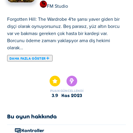
FM Studio
Forgotten Hill: The Wardrobe 4'te şansı yaver giden bir
dişçi olarak oynuyorsunuz. Beş parasız, yüz altın borcu
var ve bakması gereken çok hasta bir kardeşi var.
Borcunu ödeme zamanı yaklaşıyor ama diş hekimi
olarak...
DAHA FAZLA GÖSTER
Forgotten Hill: The Wardrobe 4'te şansı yaver giden bir
dişçi olarak oynuyorsunuz. Beş parasız, yüz altın borcu
var ve bakması gereken çok hasta bir kardeşi var.
Borcunu ödeme zamanı yaklaşıyor ama diş hekimi olarak
PUAN
GÜNCELLENDI
yaptığı işin karşılığını yeterince ödeyemiyor. Gidecek
3.9
Kas 2023
başka bir şeyi olmadığından, rahmetli kuzeninden aldığı
gardıropta bir çıkış yolu bulur. İçinde tüm sorunlarını
çözebilecek karanlık bir sır var ama bunun bedeli çok
Bu oyun hakkında
ağır... Ofisinizdeki bulmacaları çözün, hastalarınıza
yardım edin ve Gardırobun karanlık sırrını ortaya çıkarın.
Kontroller