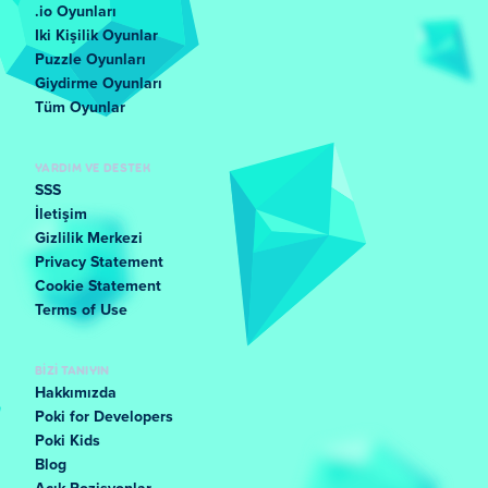
.io Oyunları
Iki Kişilik Oyunlar
Puzzle Oyunları
Giydirme Oyunları
Tüm Oyunlar
YARDIM VE DESTEK
SSS
İletişim
Gizlilik Merkezi
Privacy Statement
Cookie Statement
Terms of Use
BIZI TANIYIN
Hakkımızda
Poki for Developers
Poki Kids
Blog