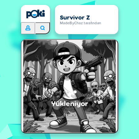
Survivor Z
MadeByChaz tarafından
Yükleniyor