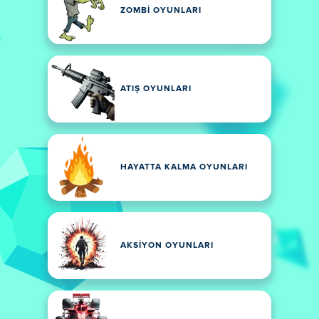
ZOMBI OYUNLARI
ATIŞ OYUNLARI
HAYATTA KALMA OYUNLARI
AKSIYON OYUNLARI