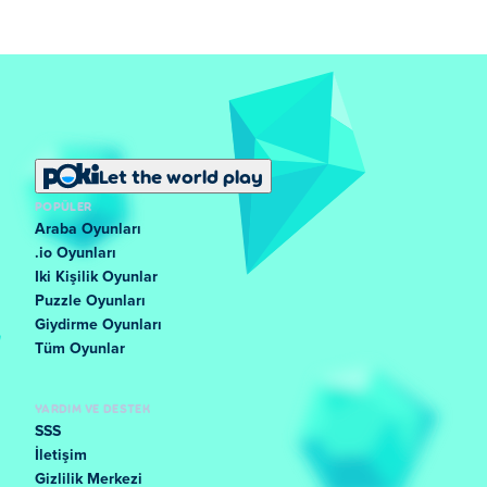
Let the world play
POPÜLER
Araba Oyunları
.io Oyunları
Iki Kişilik Oyunlar
Puzzle Oyunları
Giydirme Oyunları
Tüm Oyunlar
YARDIM VE DESTEK
SSS
İletişim
Gizlilik Merkezi