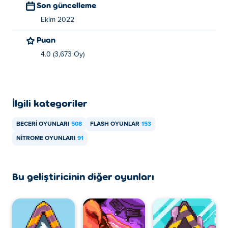
Son güncelleme
Ekim 2022
Puan
4.0 (3,673 Oy)
İlgili kategoriler
BECERI OYUNLARI
508
FLASH OYUNLAR
153
NITROME OYUNLARI
91
Bu geliştiricinin diğer oyunları