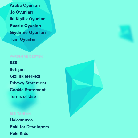
Araba Oyunları
.io Oyunları
Iki Kişilik Oyunlar
Puzzle Oyunları
Giydirme Oyunları
Tüm Oyunlar
YARDIM VE DESTEK
SSS
İletişim
Gizlilik Merkezi
Privacy Statement
Cookie Statement
Terms of Use
BIZI TANIYIN
Hakkımızda
Poki for Developers
Poki Kids