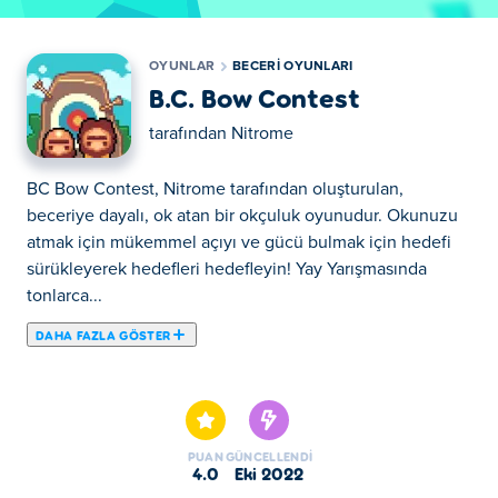
OYUNLAR
BECERI OYUNLARI
B.C. Bow Contest
tarafından
Nitrome
BC Bow Contest, Nitrome tarafından oluşturulan,
beceriye dayalı, ok atan bir okçuluk oyunudur. Okunuzu
atmak için mükemmel açıyı ve gücü bulmak için hedefi
sürükleyerek hedefleri hedefleyin! Yay Yarışmasında
tonlarca...
DAHA FAZLA GÖSTER
BC Bow Contest, Nitrome tarafından oluşturulan,
beceriye dayalı, ok atan bir okçuluk oyunudur. Okunuzu
atmak için mükemmel açıyı ve gücü bulmak için hedefi
sürükleyerek hedefleri hedefleyin! Yay Yarışmasında
PUAN
GÜNCELLENDI
tonlarca seviye var! Vur ve kesin ol! Tüm seviyeleri
4.0
Eki 2022
tamamlamaya çalışın! Nihai okçu olmaya hazır mısın?