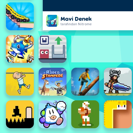
Mavi Denek
tarafından Nitrome