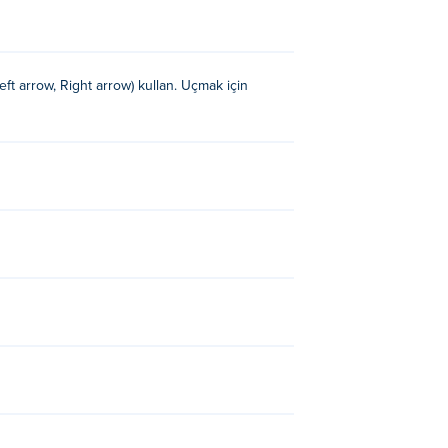
ft arrow, Right arrow) kullan. Uçmak için
eeth
,
Doctor Teeth 2
,
Penalty Superstar
,
Level Shootout