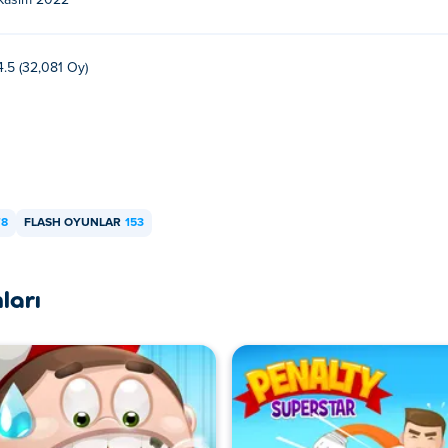
Kasım 2022
4.5 (32,081 Oy)
78
FLASH OYUNLAR
153
ları