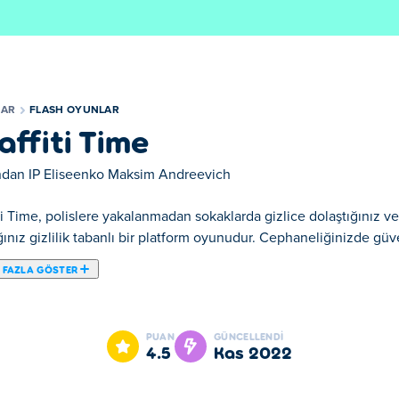
LAR
FLASH OYUNLAR
affiti Time
ından
IP Eliseenko Maksim Andreevich
ti Time, polislere yakalanmadan sokaklarda gizlice dolaştığınız ve
ınız gizlilik tabanlı bir platform oyunudur. Cephaneliğinizde güve
 FAZLA GÖSTER
arda gizlice dolaştığınız ve sanat eserinizi şehrin her yerine yayd
 boyanız ve birçok renginiz var. Buna ek olarak, özelleştirebilec
PUAN
GÜNCELLENDI
şitli harika çıkartmalarınız var. Ekipmanınızı kullanarak sokakları
4.5
Kas 2022
izi yakalamaya çalışacağından dikkatli olun. Yaratıcılık ve zorlu b
iniz var mı?