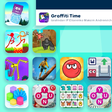
Graffiti Time
tarafından IP Eliseenko Maksim Andreevich