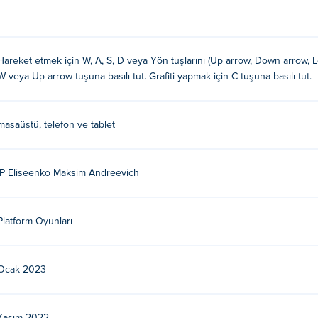
Hareket etmek için W, A, S, D veya Yön tuşlarını (Up arrow, Down arrow, Le
W veya Up arrow tuşuna basılı tut. Grafiti yapmak için C tuşuna basılı tut.
masaüstü, telefon ve tablet
oluşturuldu. Diğer gündelik oyunlarını Poki'de oynayın:
Doctor T
IP Eliseenko Maksim Andreevich
orn-3, fox-adventurer,
Rabbit Samurai
,
Rabbit Samurai 2
, ve
Boss 
abilirim?
Platform Oyunları
iniz.
Ocak 2023
e masaüstünde oynayabilir miyim?
ablet gibi mobil cihazlarınızda oynanabilir.