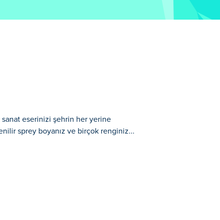
 sanat eserinizi şehrin her yerine
nilir sprey boyanız ve birçok renginiz...
ığınız gizlilik tabanlı bir platform
eğiniz ve arabalara, banklara, çöp
 istediğiniz gibi özgürce boyayın! Ancak
ulmacalarla dolu düzinelerce seviye var.