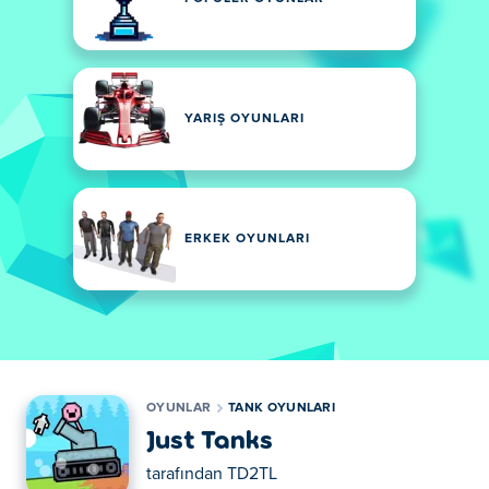
YARIŞ OYUNLARI
ERKEK OYUNLARI
OYUNLAR
TANK OYUNLARI
Just Tanks
tarafından
TD2TL