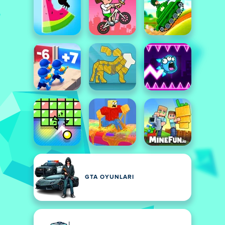
GTA OYUNLARI