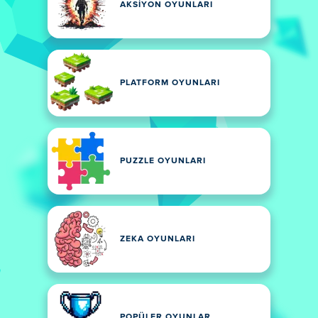
AKSIYON OYUNLARI
PLATFORM OYUNLARI
PUZZLE OYUNLARI
ZEKA OYUNLARI
POPÜLER OYUNLAR