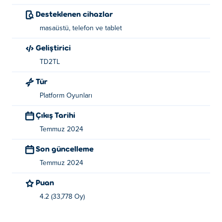
herhangi bir tuşa da basabilirsiniz.
Desteklenen cihazlar
masaüstü, telefon ve tablet
Just Tanks'ı kim yarattı?
Geliştirici
Just Tanks, TD2TL tarafından yaratılmıştır. Bu onların
TD2TL
Poki'deki ilk oyunu!
Tür
Just Tanks'ı nasıl ücretsiz oynayabilirim?
Platform Oyunları
Just Tanks'i Poki'de ücretsiz oynayabilirsiniz.
Çıkış Tarihi
Just Tanks'ı mobil cihazlarda ve masaüstü
Temmuz 2024
cihazlarda oynayabilir miyim?
Son güncelleme
Just Tanks, bilgisayarınızda ve telefon, tablet gibi mobil
Temmuz 2024
cihazlarınızda oynanabilir.
Puan
4.2 (33,778 Oy)