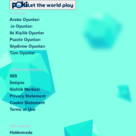
Let the world play
POPÜLER
Araba Oyunları
.io Oyunları
Iki Kişilik Oyunlar
Puzzle Oyunları
Giydirme Oyunları
Tüm Oyunlar
YARDIM VE DESTEK
SSS
İletişim
Gizlilik Merkezi
Privacy Statement
Cookie Statement
Terms of Use
BIZI TANIYIN
Hakkımızda