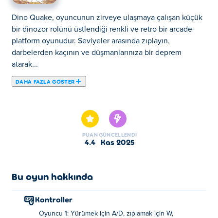
Dino Quake, oyuncunun zirveye ulaşmaya çalışan küçük
bir dinozor rolünü üstlendiği renkli ve retro bir arcade-
platform oyunudur. Seviyeler arasında zıplayın,
darbelerden kaçının ve düşmanlarınıza bir deprem
atarak...
DAHA FAZLA GÖSTER
Dino Quake, oyuncunun zirveye ulaşmaya çalışan küçük
bir dinozor rolünü üstlendiği renkli ve retro bir arcade-
platform oyunudur. Seviyeler arasında zıplayın,
darbelerden kaçının ve düşmanlarınıza bir deprem atarak
PUAN
GÜNCELLENDI
onları alt edin. Hayatta kalıp zirveye tırmanabilir misiniz?
4.4
Kas 2025
Dino Quake nasıl oynanır?
Bu oyun hakkında
Tek oyunculu veya Oyuncu 1 Yürüme: A sol, D sağ
Zıplama: W Aşağıya doğru inmek: S Deprem çekimi:
Kontroller
Boşluk tuşu Oyuncu 2 Yürüme: Sol için ArrowLeft ve sağ
Oyuncu 1: Yürümek için A/D, zıplamak için W,
için ArrowRight Zıplama: Yukarı Ok Aşağıya doğru açılan: