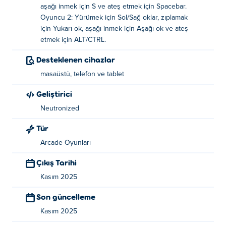
aşağı inmek için S ve ateş etmek için Spacebar.
ArrowDown Deprem çekimi: ALT/CTRL Düşmanlarınızı
Oyuncu 2: Yürümek için Sol/Sağ oklar, zıplamak
sersemletmek için onlara ateş edin, onları bayıltmak için
için Yukarı ok, aşağı inmek için Aşağı ok ve ateş
yanlarına yürüyün!
etmek için ALT/CTRL.
Dino Quake'i kim yarattı?
Desteklenen cihazlar
masaüstü, telefon ve tablet
Dino Quake, Neutronized tarafından yaratılmıştır. Diğer
oyunlarına göz atın Poki:
Bufo Merge
,
Slime Laboratory
,
Geliştirici
Roar Rampage
,
Slime Laboratory 2
,
Snow Tale
,
Picnic
Neutronized
Penguin
,
Magic Bridge
,
Lost Yeti
,
Yokai Dungeon
,
Mimelet
, drop-wizard-tower,
Dyna Boy
,
Shadow Trick
,
Tür
Double Panda
Ve
Slime Pizza
!
Arcade Oyunları
Dino Quake'i ücretsiz nasıl oynayabilirim?
Çıkış Tarihi
Kasım 2025
Dino Quake'i Poki'da ücretsiz oynayabilirsiniz.
Son güncelleme
Dino Quake'i mobil cihazlarda ve masaüstünde
Kasım 2025
oynayabilir miyim?