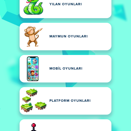
YILAN OYUNLARI
MAYMUN OYUNLARI
MOBIL OYUNLARI
PLATFORM OYUNLARI