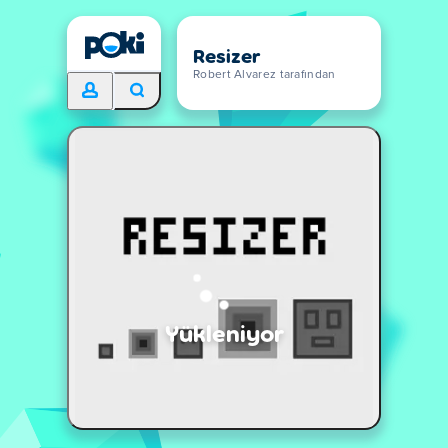
Resizer
Robert Alvarez tarafından
Yükleniyor