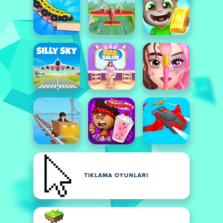
TIKLAMA OYUNLARI