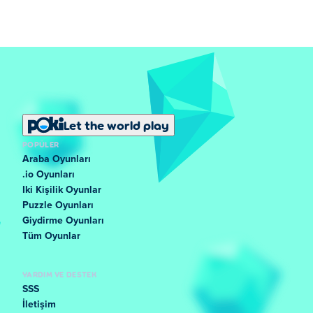
Let the world play
POPÜLER
Araba Oyunları
.io Oyunları
Iki Kişilik Oyunlar
Puzzle Oyunları
Giydirme Oyunları
Tüm Oyunlar
YARDIM VE DESTEK
SSS
İletişim