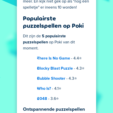
meer. En kijk niet gek op als "nog één
spelletje" er ineens 10 worden!
Populairste
puzzelspellen op Poki
Dit zijn de
5 populairste
puzzelspellen
op Poki van dit
moment.
There Is No Game
- 4.4⭐
Blocky Blast Puzzle
- 4.3⭐
Bubble Shooter
- 4.3⭐
Who Is?
- 4.1⭐
2048
- 3.6⭐
Ontspannende puzzelspellen