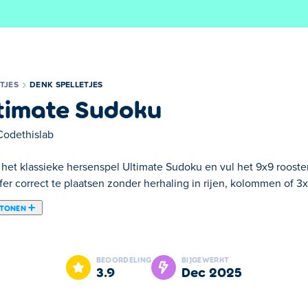
TJES
DENK SPELLETJES
timate Sudoku
Codethislab
het klassieke hersenspel Ultimate Sudoku en vul het 9x9 rooster 
jfer correct te plaatsen zonder herhaling in rijen, kolommen of 3
 TONEN
mate Sudoku is een van onze geselecteerde Denk Spelletjes.
BEOORDELING
BIJGEWERKT
3.9
dec 2025