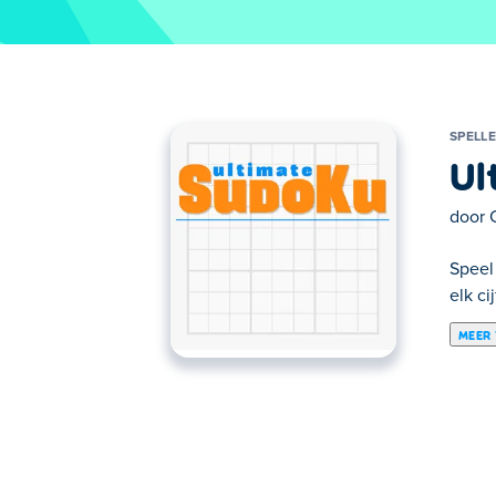
SPELLE
Ul
door
Speel 
elk ci
MEER
Hier kun je Ultimate Sudoku spelen. Ulti