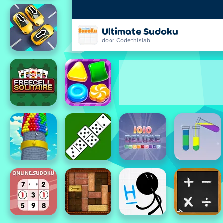
Ultimate Sudoku
door Codethislab