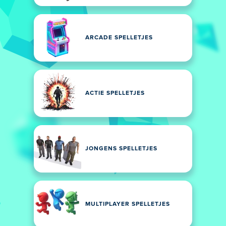
ARCADE SPELLETJES
ACTIE SPELLETJES
JONGENS SPELLETJES
MULTIPLAYER SPELLETJES