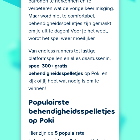
patronen te herkennen en te
verbeteren wat de vorige keer misging.
Maar word niet te comfortabel,
behendigheidsspelletjes zijn gemaakt
om je uit te dagen! Voor je het weet,
wordt het spel weer moeilijker.
Van endless runners tot lastige
platformspellen en alles daartussenin,
speel 300+ gratis
behendigheidsspelletjes
op Poki en
kijk of jij hebt wat nodig is om te
winnen!
Populairste
behendigheidsspelletjes
op Poki
Hier zijn de
5 populairste