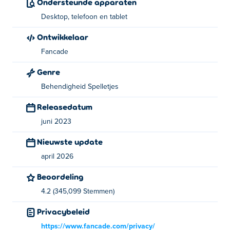
Ondersteunde apparaten
Desktop, telefoon en tablet
Wie heeft Gobble bedacht?
Ontwikkelaar
Gobble is gemaakt door Fancade. Speel hun andere
Fancade
games op Poki:
Drive Mad
,
Stacktris
,
Monster Tracks
,
Recoil
En
Speed King
!
Genre
Hoe kan ik Gobble gratis spelen?
Behendigheid Spelletjes
Releasedatum
Je kunt Gobble gratis spelen op Poki.
juni 2023
Kan ik Gobble spelen op mobiele apparaten en
Nieuwste update
desktops?
april 2026
Gobble kun je spelen op je computer en mobiele
Beoordeling
apparaten zoals telefoons en tablets.
4.2 (345,099 Stemmen)
Privacybeleid
https://www.fancade.com/privacy/