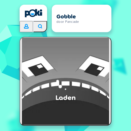
Gobble
door Fancade
Laden