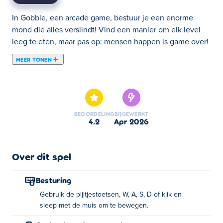
In Gobble, een arcade game, bestuur je een enorme
mond die alles verslindt! Vind een manier om elk level
leeg te eten, maar pas op: mensen happen is game over!
MEER TONEN
Gobble is een arcadespel waarin je speelt als een mond
in de grond en je doel is om alles op te eten behalve
mensen! Beweeg over de grond en schrok alles op wat je
ziet, van cactussen en rotsen tot bomen en dozen! Elke
BEOORDELING
BIJGEWERKT
puzzel is gerelateerd aan een vorige, maar er zijn altijd
4.2
apr 2026
nieuwe trucs en problemen om op te lossen! Elk nieuw
gedeelte brengt nog interessantere uitdagingen, dus kijk
hoe ver je kunt komen en vergeet niet, eet geen
Over dit spel
mensen!
Besturing
Hoe speel je Gobble?
Gebruik de pijltjestoetsen, W, A, S, D of klik en
sleep met de muis om te bewegen.
Bewegen: Gebruik de pijltjestoetsen, WASD of
klik en sleep met de muis om te bewegen!