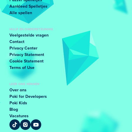
Puzzel Spelletjes
Aankleed Spelletjes
Alle spellen
HULP EN ONDERSTEUNING
Veelgestelde vragen
Contact
Privacy Center
Privacy Statement
Cookie Statement
Terms of Use
LEER ONS KENNEN
Over ons
Poki for Developers
Poki Kids
Blog
Vacatures