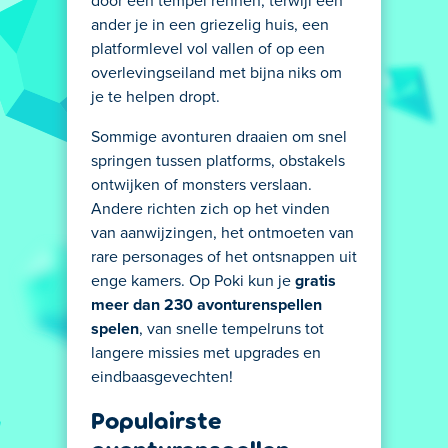
door een tempel rennen, terwijl een
ander je in een griezelig huis, een
platformlevel vol vallen of op een
overlevingseiland met bijna niks om
je te helpen dropt.
Sommige avonturen draaien om snel
springen tussen platforms, obstakels
ontwijken of monsters verslaan.
Andere richten zich op het vinden
van aanwijzingen, het ontmoeten van
rare personages of het ontsnappen uit
enge kamers. Op Poki kun je
gratis
meer dan 230 avonturenspellen
spelen
, van snelle tempelruns tot
langere missies met upgrades en
eindbaasgevechten!
Populairste