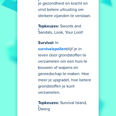
je gezondheid en kracht en
vind betere uitrusting om
sterkere vijanden te verslaan.
Topkeuzes:
Swords and
Sandals, Look, Your Loot!
Survival:
In
survivalspellen
blijf je in
leven door grondstoffen te
verzamelen om een huis te
bouwen of wapens en
gereedschap te maken. Hoe
meer je upgradet, hoe betere
grondstoffen je kunt
verzamelen.
Topkeuzes:
Survival Island,
Dwerg