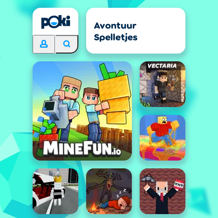
Avontuur
Spelletjes