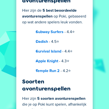
avonturenspellen
Hier zijn de
5 best beoordeelde
avonturenspellen
op Poki, gebaseerd
op wat andere spelers leuk vonden.
Subway Surfers
- 4.4⭐
Dadish
- 4.5⭐
Survival Island
- 4.4⭐
Apple Knight
- 4.3⭐
Temple Run 2
- 4.2⭐
Soorten
avonturenspellen
Hier zijn
5 soorten avonturenspellen
die je op Poki kunt spelen, afhankelijk