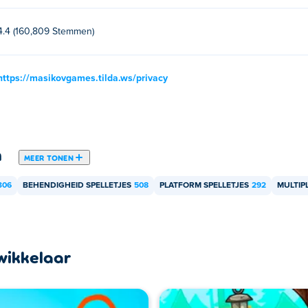
n vriend spelen?
4.4 (160,809 Stemmen)
ultiplayer-game, zodat je met je vriend kunt spelen!
https://masikovgames.tilda.ws/privacy
n
MEER TONEN
306
BEHENDIGHEID SPELLETJES
508
PLATFORM SPELLETJES
292
MULTIP
wikkelaar