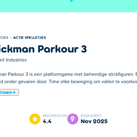
TJES
ACTIE SPELLETJES
ickman Parkour 3
Art Industries
man Parkour 3 is een platformgame met behendige stickfiguren. R
ijd onder gevaren door. Time elke beweging om vallen te voorkome
 TONEN
e uitnodigt voor een spannend avontuur in de wereld van stickme
 Pas op voor verschillende vallen, lastige platforms en vijanden
BEOORDELING
BIJGEWERKT
om je score te verhogen. Wil je je vrienden uitdagen? Voer de 
4.4
nov 2025
me platformgame is. Of werk samen in de coöpmodus om samen ob
gen!