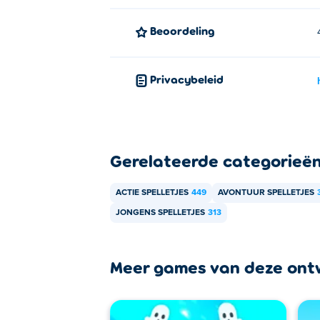
Kan ik Stickman Parkour 3 met mij
Beoordeling
Ja! Stickman Parkour 3 is een single- of m
Privacybeleid
Gerelateerde categorieë
ACTIE SPELLETJES
449
AVONTUUR SPELLETJES
JONGENS SPELLETJES
313
Meer games van deze ont