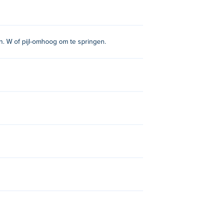
aan. W of pijl-omhoog om te springen.
rvival Days
,
Stickman Crazy Box
,
kman Parkour Skyland
!
.