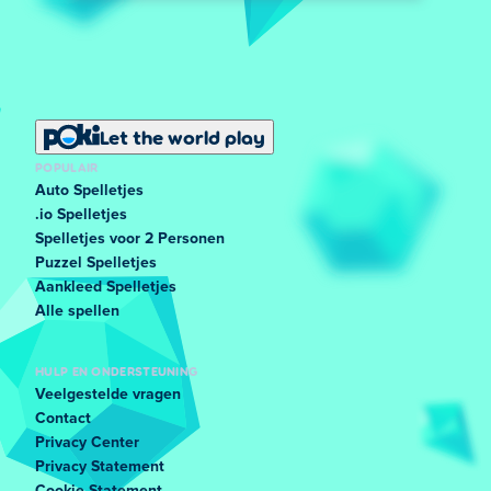
Let the world play
POPULAIR
Auto Spelletjes
.io Spelletjes
Spelletjes voor 2 Personen
Puzzel Spelletjes
Aankleed Spelletjes
Alle spellen
HULP EN ONDERSTEUNING
Veelgestelde vragen
Contact
Privacy Center
Privacy Statement