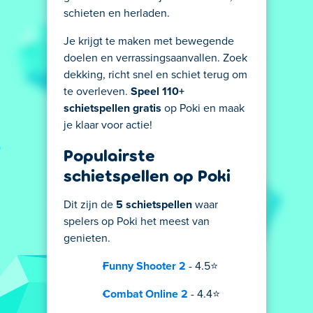
schieten en herladen.
Je krijgt te maken met bewegende
doelen en verrassingsaanvallen. Zoek
dekking, richt snel en schiet terug om
te overleven.
Speel 110+
schietspellen gratis
op Poki en maak
je klaar voor actie!
Populairste
schietspellen op Poki
Dit zijn de
5 schietspellen
waar
spelers op Poki het meest van
genieten.
Funny Shooter 2
- 4.5⭐
Combat Online 2
- 4.4⭐