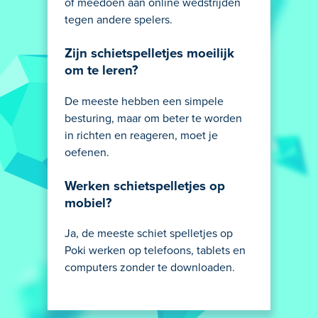
of meedoen aan online wedstrijden
tegen andere spelers.
Zijn schietspelletjes moeilijk
om te leren?
De meeste hebben een simpele
besturing, maar om beter te worden
in richten en reageren, moet je
oefenen.
Werken schietspelletjes op
mobiel?
Ja, de meeste schiet spelletjes op
Poki werken op telefoons, tablets en
computers zonder te downloaden.