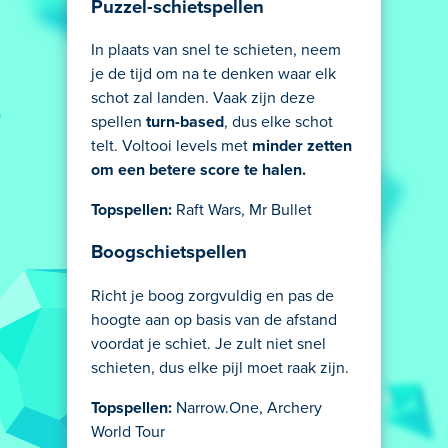
Puzzel-schietspellen
In plaats van snel te schieten, neem
je de tijd om na te denken waar elk
schot zal landen. Vaak zijn deze
spellen
turn-based
, dus elke schot
telt. Voltooi levels met
minder zetten
om een betere score te halen.
Topspellen:
Raft Wars, Mr Bullet
Boogschietspellen
Richt je boog zorgvuldig en pas de
hoogte aan op basis van de afstand
voordat je schiet. Je zult niet snel
schieten, dus elke pijl moet raak zijn.
Topspellen:
Narrow.One, Archery
World Tour