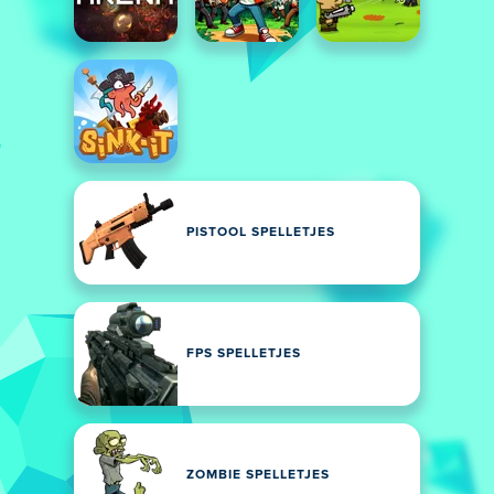
PISTOOL SPELLETJES
FPS SPELLETJES
ZOMBIE SPELLETJES