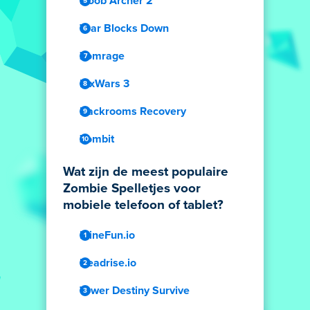
Noob Archer 2
Tear Blocks Down
Zomrage
PixWars 3
Backrooms Recovery
Zombit
Wat zijn de meest populaire
Zombie Spelletjes voor
mobiele telefoon of tablet?
MineFun.io
Deadrise.io
Tower Destiny Survive