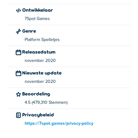
Ontwikkelaar
Duo Survival 2 is gemaakt door 7Spot Games, een
7Spot Games
Litouwse ontwikkelaar en uitgever van videogames.
Speel hun andere vermakelijke spellen gratis op
Poki
:
Genre
Duo Vikings
​
Duo Survival
​
ZOOM-BE
​
ZOOM-BE 2
​
ZOOM-
Platform Spelletjes
BE 3
en
Truck Loader 5
Releasedatum
november 2020
Nieuwste update
november 2020
Beoordeling
4.5 (479,310 Stemmen)
Privacybeleid
https://7spot.games/privacy-policy