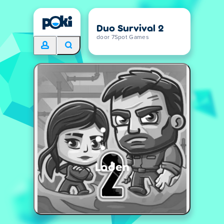
Duo Survival 2
door 7Spot Games
Laden