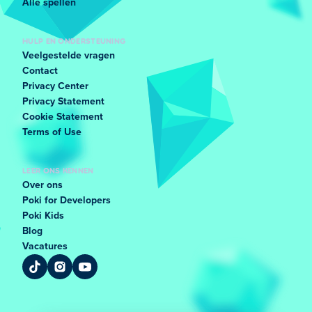
Alle spellen
HULP EN ONDERSTEUNING
Veelgestelde vragen
Contact
Privacy Center
Privacy Statement
Cookie Statement
Terms of Use
LEER ONS KENNEN
Over ons
Poki for Developers
Poki Kids
Blog
Vacatures