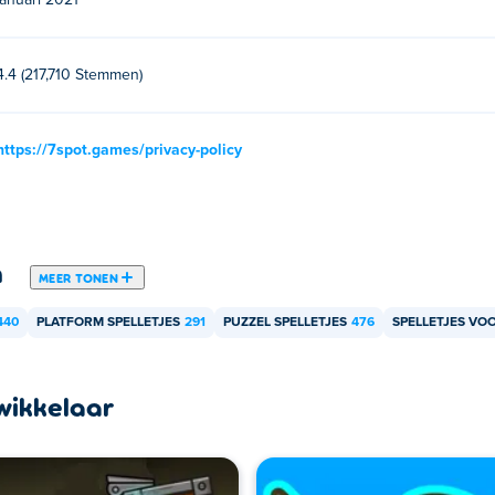
januari 2021
4.4 (217,710 Stemmen)
https://7spot.games/privacy-policy
n
MEER TONEN
440
PLATFORM SPELLETJES
291
PUZZEL SPELLETJES
476
SPELLETJES VO
wikkelaar