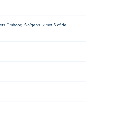
oets Omhoog. Sla/gebruik met S of de
 hebben andere samenwerkingsgames op
:
Truck Loader 4
en
Truck Loader 5