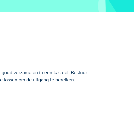
 goud verzamelen in een kasteel. Bestuur
e lossen om de uitgang te bereiken.
eel te overvallen door levels vol
 schatten die allemaal op jou wachten om
 activeer liften en sla breekbare