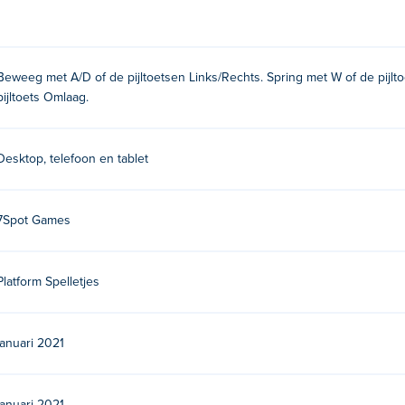
stoetsen
Beweeg met A/D of de pijltoetsen Links/Rechts. Spring met W of de pijlt
pijltoets Omlaag.
Desktop, telefoon en tablet
s, een Litouwse ontwikkelaar en uitgever van videogames. Ze
BE
​
ZOOM-BE 2
en
ZOOM-BE 3
​ Ze hebben ook truckspellen zoals
7Spot Games
Platform Spelletjes
januari 2021