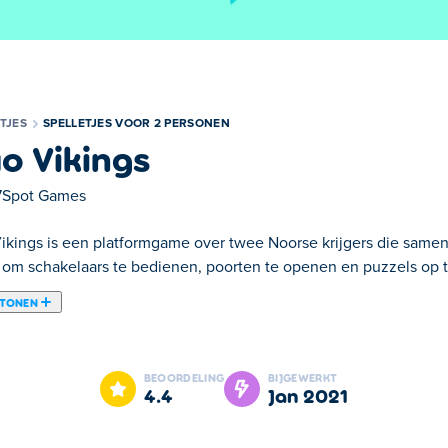
TJES
SPELLETJES VOOR 2 PERSONEN
o Vikings
7Spot Games
ikings is een platformgame over twee Noorse krijgers die samen
 om schakelaars te bedienen, poorten te openen en puzzels op t
 TONEN
2 spelers van 7Spot Games waarin je twee Vikingen helpt het kast
ppere krijgers en betreed een prachtig kasteel vol rijkdommen en
BEOORDELING
BIJGEWERKT
alle spannende puzzels samen op. Trap op triggers, open deuren,
4.4
jan 2021
ze prachtige zalen en verdien je plek in Valhalla.