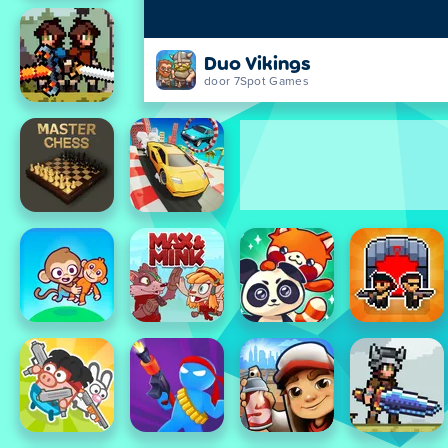
Duo Vikings
door 7Spot Games