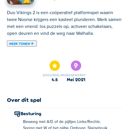
Duo Vikings 2 is een coöperatief platformspel waarin
twee Noorse krijgers een kasteel plunderen. Werk samen
met een vriend: los puzzels op, activeer schakelaars,
open deuren en vind de weg naar Walhalla.
MEER TONEN
Duo Vikings 2 is een coöperatief spel voor 2 spelers van
7Spot Games. In het tweede deel in de Duo Vikings-serie
vervolgen onze twee Viking-vrienden hun reis door meer
met obstakels gevulde kastelen en zorgvuldig
BEOORDELING
BIJGEWERKT
ontworpen levels te verkennen. Je kunt alleen spelen,
4.5
mei 2021
maar het is veel spannender om samen met een vriend
alle puzzels op te lossen. Trap op triggers, open deuren,
activeer liften en sla breekbare voorwerpen kapot. Baan
Over dit spel
je een weg door deze prachtige zalen en verdien je plek
in Valhalla.
Besturing
Beweeg met A/D of de pijltjes Links/Rechts.
Besturing:
Spring met W of het pijltje Omhoog. Sla/gebruik