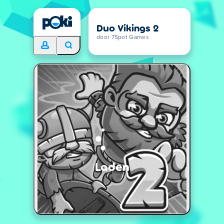
Duo Vikings 2
door 7Spot Games
Laden