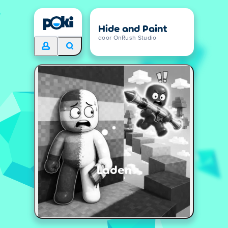
Hide and Paint
door OnRush Studio
Laden