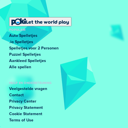
Let the world play
POPULAIR
Auto Spelletjes
.io Spelletjes
Spelletjes voor 2 Personen
Puzzel Spelletjes
Aankleed Spelletjes
Alle spellen
HULP EN ONDERSTEUNING
Veelgestelde vragen
Contact
Privacy Center
Privacy Statement
Cookie Statement
Terms of Use