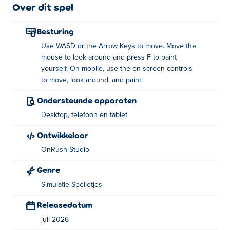
Over dit spel
Wie heeft Hide and Paint bedacht?
Besturing
Hide and Paint is gemaakt door OnRush Studio. Speel
Use WASD or the Arrow Keys to move. Move the
hun andere spellen op Poki:
Tribals.io
,
Venge.io
,
Eat the
mouse to look around and press F to paint
world
,
Shipo.io
,
Arcane Archer
,
Jungle Friends
,
Burger
yourself. On mobile, use the on-screen controls
Bounty
,
MagicLand.io
,
Fishing League
,
Sprint League |
to move, look around, and paint.
Backrooms
,
Build League
,
Soccer League
En
Race naar de beste verstopplek voor de jagers komen!
TexasWorm.io
!
Ondersteunde apparaten
Desktop, telefoon en tablet
Hoe kan ik Hide and Paint gratis spelen?
Ontwikkelaar
Je kunt Hide and Paint gratis spelen op Poki.
OnRush Studio
Kan ik Verstoppertje spelen op mobiele
Genre
apparaten en op de computer?
Simulatie Spelletjes
Hide and Paint kan gespeeld worden op je computer en
Releasedatum
mobiele apparaten zoals telefoons en tablets.
juli 2026