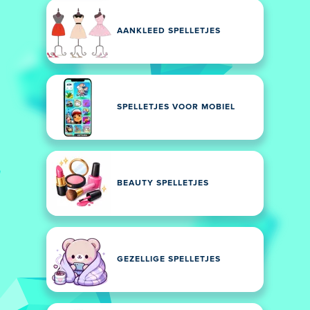
AANKLEED SPELLETJES
SPELLETJES VOOR MOBIEL
BEAUTY SPELLETJES
GEZELLIGE SPELLETJES