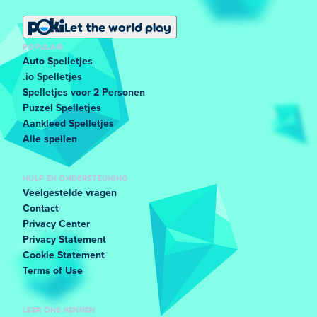
Let the world play
POPULAIR
Auto Spelletjes
.io Spelletjes
Spelletjes voor 2 Personen
Puzzel Spelletjes
Aankleed Spelletjes
Alle spellen
HULP EN ONDERSTEUNING
Veelgestelde vragen
Contact
Privacy Center
Privacy Statement
Cookie Statement
Terms of Use
LEER ONS KENNEN