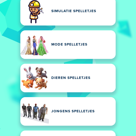
SIMULATIE SPELLETJES
MODE SPELLETJES
DIEREN SPELLETJES
JONGENS SPELLETJES