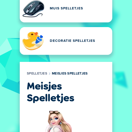
MUIS SPELLETJES
DECORATIE SPELLETJES
SPELLETJES
MEISJES SPELLETJES
Meisjes
Spelletjes