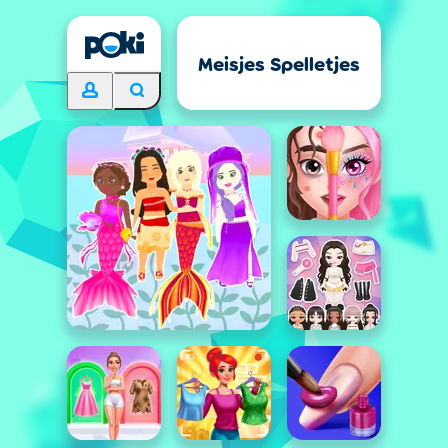
Meisjes Spelletjes