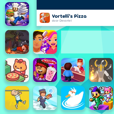
Vortelli's Pizza
door Devortel