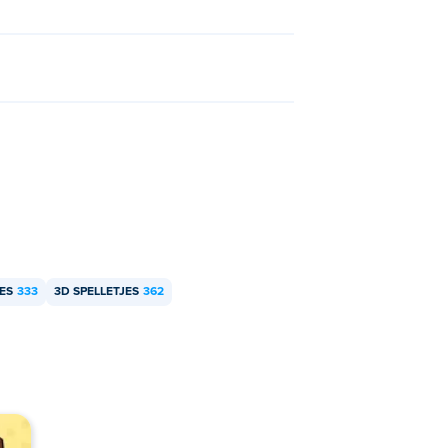
JES
333
3D SPELLETJES
362