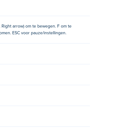
pot om wat geld te vinden waarmee je
 nieuwe stations te ontgrendelen, want
pelen met een vriend is super eenvoudig:
w restaurant als uw co-chef. Ben je klaar
w, Right arrow) om te bewegen. F om te
omen. ESC voor pauze/instellingen.