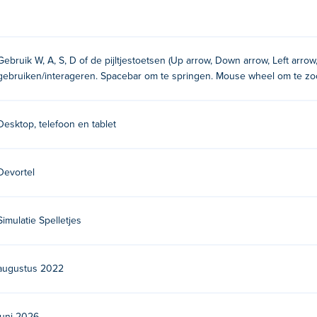
n wegstormen! Als je het moeilijk hebt, kijk dan in de fooien
 kopen om je werk gemakkelijker te maken. Vergeet ook niet om
l je geen ruimte meer hebben op de toonbank. Vortelli's Pizza s
digingscode. Als uw vriend erop klikt, verschijnt hij direct in u
Gebruik W, A, S, D of de pijltjestoetsen (Up arrow, Down arrow, Left arro
en?
gebruiken/interageren. Spacebar om te springen. Mouse wheel om te zo
Desktop, telefoon en tablet
n
Devortel
Simulatie Spelletjes
?
augustus 2022
Dit is hun eerste wedstrijd Poki!