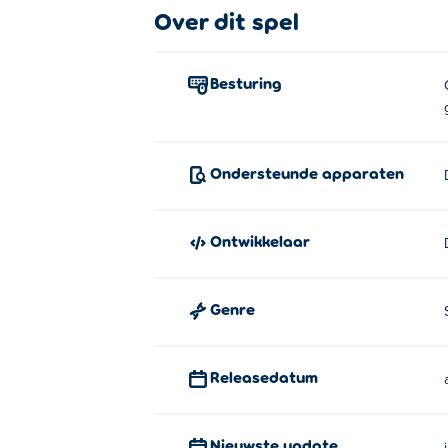
klanten kunnen geen geduld meer hebben e
Over dit spel
betere apparaten en gereedschappen kunt
naarmate het restaurant drukker wordt, zu
pauzeer gewoon je spel en kopieer de uitno
Besturing
om de beste pizzeria van de stad te word
Hoe speel je Vortelli's Pizza?
Ondersteunde apparaten
Verplaatsen - WASD- of pijltoetse
Gebruik/interactie - F
Ontwikkelaar
Springen - spatiebalk
Zoom - Muiswiel
Genre
Pauze/Instellingen - ESC
Wie heeft Vortelli's Pizza gemaakt
Releasedatum
Vortelli's Pizza is gemaakt door Devortel. 
Nieuwste update