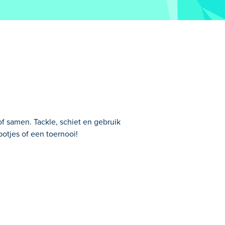
f samen. Tackle, schiet en gebruik
potjes of een toernooi!
den tegen je vriend of computer. Je bent
le krachten om zoveel mogelijk goals te
 een uitdaging. Ga je gang en oefen totdat