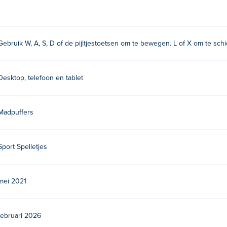
Gebruik W, A, S, D of de pijltjestoetsen om te bewegen. L of X om te sch
Desktop, telefoon en tablet
ers. Speel hun andere spellen op Poki:
Basketball Legends 202
Madpuffers
Party
,
Moto X3M Spooky Land
, en
Tennis Masters
Sport Spelletjes
mei 2021
februari 2026