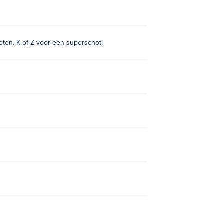
ieten. K of Z voor een superschot!
0
,
Basketball Stars
,
Football Masters
,
Moto