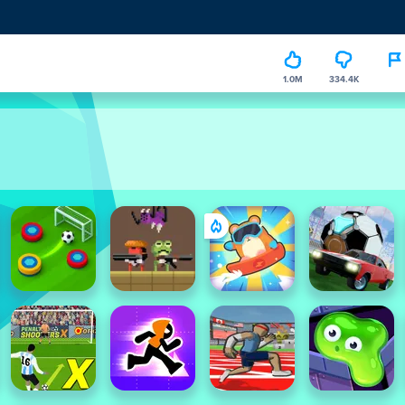
1.0M
334.4K