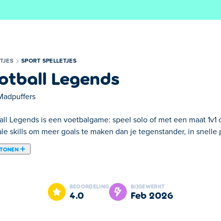
TJES
SPORT SPELLETJES
otball Legends
Madpuffers
all Legends is een voetbalgame: speel solo of met een maat 1v1 o
le skills om meer goals te maken dan je tegenstander, in snelle 
 TONEN
t door MadPuffers. Kies je team en speel snelle voetbalwedstrij
eding als de verdediging. Spring, trap, schuif en gebruik specia
BEOORDELING
BIJGEWERKT
kunt je ook inschrijven voor toernooien als je op zoek bent naar
4.0
feb 2026
het toernooi te winnen!