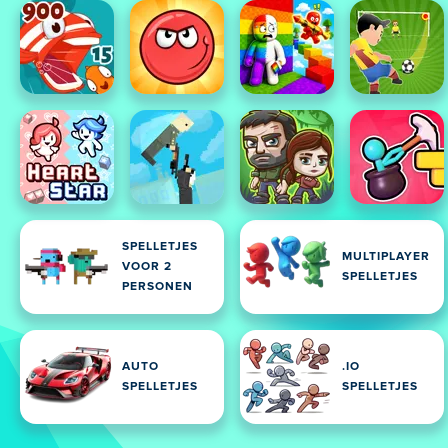
SPELLETJES
MULTIPLAYER
VOOR 2
SPELLETJES
PERSONEN
AUTO
.IO
SPELLETJES
SPELLETJES